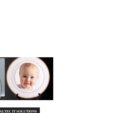
𝐀𝐋𝐓𝐄𝐂 𝐈𝐓 𝐒𝐎𝐋𝐔𝐓𝐈𝐎𝐍𝐒