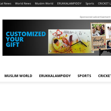
cal News
World News
Muslim World
ERUKKALAMPIDDY
Sports
CRICKET L
Sponsored advertisement
MUSLIM WORLD
ERUKKALAMPIDDY
SPORTS
CRICKE