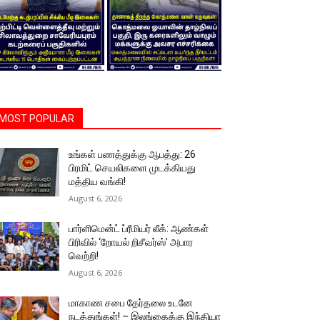
MOST POPULAR
உங்கள் பணத்துக்கு ஆபத்து: 26
பிரமிட் செயலிகளை முடக்கியது
மத்திய வங்கி!
August 6, 2026
பார்ளிமென்ட் ப்ரீமியர் லீக்: ஆண்கள்
பிரிவில் ‘றோயல் றிசீவர்ஸ்’ அபார
வெற்றி!
August 6, 2026
மாகாண சபை தேர்தலை உடனே
நடத்துங்கள்! – இலங்கைக்கு இந்தியா