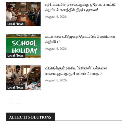
எதிர்க்கட்சித் தலைவருக்கு ஐ.தே.க பாராட்டு:
அரசியல் களத்தில் திருப்புமுனை!
August 6, 2026
Local News
பாடசாலை விடுமுறை தொடர்பில் வௌியான
அறிவிப்பு!
August 6, 2026
Local News
விடுதிக்குள் ரகசிய ‘பிசினஸ்’: பல்கலை
மாணவனுக்கு ரூ.4 லட்சம் அபராதம்!
August 6, 2026
Local News
𝐀𝐋𝐓𝐄𝐂 𝐈𝐓 𝐒𝐎𝐋𝐔𝐓𝐈𝐎𝐍𝐒