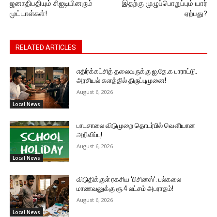
ஜனாதிபதியும் சிஐடியினரும்
இதற்கு முழுப்பொறுப்பும் யார்
முட்டாள்கள்!
ஏற்பது?
RELATED ARTICLES
எதிர்க்கட்சித் தலைவருக்கு ஐ.தே.க பாராட்டு:
அரசியல் களத்தில் திருப்புமுனை!
August 6, 2026
Local News
பாடசாலை விடுமுறை தொடர்பில் வௌியான
அறிவிப்பு!
August 6, 2026
Local News
விடுதிக்குள் ரகசிய ‘பிசினஸ்’: பல்கலை
மாணவனுக்கு ரூ.4 லட்சம் அபராதம்!
August 6, 2026
Local News