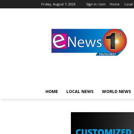
Friday, August 7, 2026
Sign in / Join
Home
Local
HOME
LOCAL NEWS
WORLD NEWS