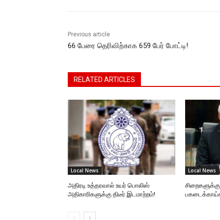
o
p
g
k
k
er
Previous article
66 பேரை தெரிவிற்காக 659 பேர் போட்டி!
RELATED ARTICLES
Local News
Local News
அதிரடி உத்தரவால் உயர் பொலிஸ்
சிறைகளுக்க
அதிகாரிகளுக்கு திடீர் இடமாற்றம்!
பகடைக்காய்க