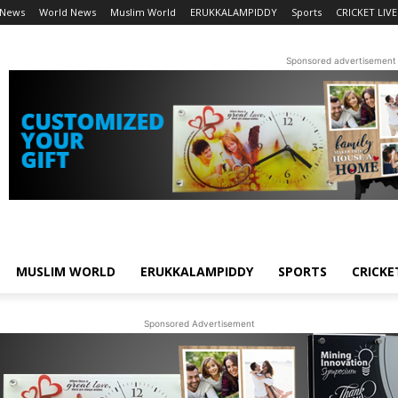
 News
World News
Muslim World
ERUKKALAMPIDDY
Sports
CRICKET LIVE
Sponsored advertisement
MUSLIM WORLD
ERUKKALAMPIDDY
SPORTS
CRICKE
Sponsored Advertisement