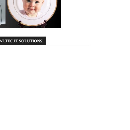
𝐀𝐋𝐓𝐄𝐂 𝐈𝐓 𝐒𝐎𝐋𝐔𝐓𝐈𝐎𝐍𝐒