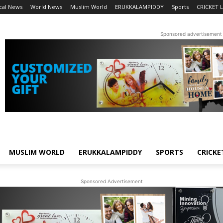
cal News
World News
Muslim World
ERUKKALAMPIDDY
Sports
CRICKET L
Sponsored advertisement
MUSLIM WORLD
ERUKKALAMPIDDY
SPORTS
CRICKE
Sponsored Advertisement