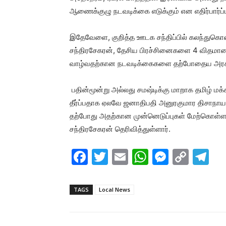
ஆணைக்குழு நடவடிக்கை எடுக்கும் என எதிர்பார்ப்ப
இதேவேளை, குறித்த ஊடக சந்திப்பில் கலந்துகொண
சந்திரசேகரன், தேசிய பிரச்சினைகளை 4 விதமா
வாழ்வதற்கான நடவடிக்கைகளை தற்போதைய அரசாங்
பதின்மூன்று அல்லது சமஷ்டிக்கு மாறாக தமிழ் மக
தீர்ப்பதாக ஏலவே ஜனாதிபதி அனுரகுமார திசாநா
தற்போது அதற்கான முன்னெடுப்புகள் மேற்கொள்ளப்
சந்திரசேகரன் தெரிவித்துள்ளார்.
F
T
E
W
M
C
T
a
w
m
h
e
o
el
c
itt
ai
at
s
p
e
TAGS
Local News
e
er
l
s
s
y
gr
b
A
e
Li
a