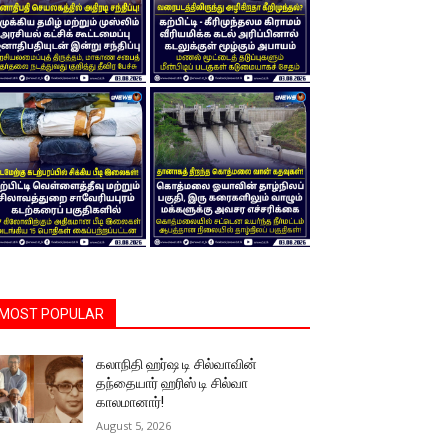
MOST POPULAR
கலாநிதி ஹர்ஷ டி சில்வாவின்
தந்தையார் ஹரிஸ் டி சில்வா
காலமானார்!
August 5, 2026