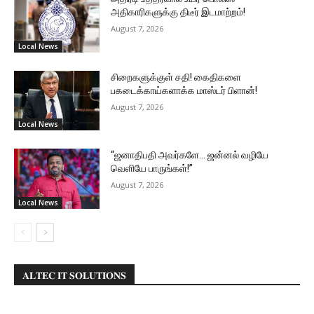
அதிகாரிகளுக்கு திடீர் இடமாற்றம்!
August 7, 2026
Local News
சிறைகளுக்குள் சதி! கைதிகளை
பகடைக்காய்களாக்க மாஸ்டர் பிளான்!
August 7, 2026
Local News
“ஜனாதிபதி அவர்களே… ஜன்னல் வழியே
வெளியே பாருங்கள்!”
August 7, 2026
Local News
𝐀𝐋𝐓𝐄𝐂 𝐈𝐓 𝐒𝐎𝐋𝐔𝐓𝐈𝐎𝐍𝐒