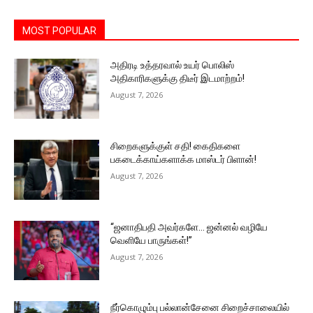
MOST POPULAR
அதிரடி உத்தரவால் உயர் பொலிஸ்
அதிகாரிகளுக்கு திடீர் இடமாற்றம்!
August 7, 2026
சிறைகளுக்குள் சதி! கைதிகளை
பகடைக்காய்களாக்க மாஸ்டர் பிளான்!
August 7, 2026
“ஜனாதிபதி அவர்களே… ஜன்னல் வழியே
வெளியே பாருங்கள்!”
August 7, 2026
நீர்கொழும்பு பல்லான்சேனை சிறைச்சாலையில்