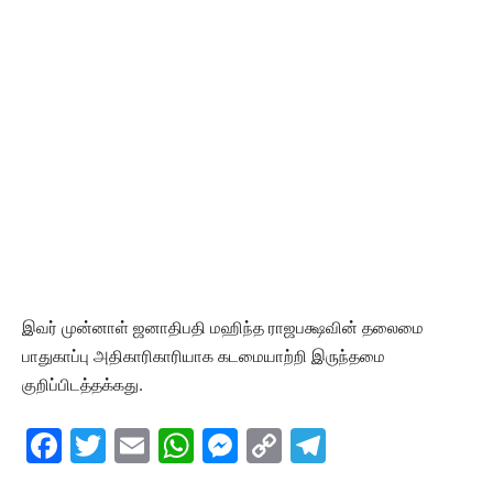
இவர் முன்னாள் ஜனாதிபதி மஹிந்த ராஜபக்ஷவின் தலைமை
பாதுகாப்பு அதிகாரிகாரியாக கடமையாற்றி இருந்தமை
குறிப்பிடத்தக்கது.
F
T
E
W
M
C
T
a
w
m
h
e
o
el