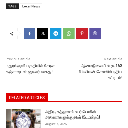
c
itt
ai
at
s
p
e
TAGS
Local News
e
er
l
s
s
y
gr
b
A
e
Li
a
o
p
n
n
m
o
p
g
k
k
er
Previous article
Next article
மதுரங்குளி பகுதியில் கேரள
ஆனமடுவையில் ரூ.163
கஞ்சாவுடன் ஒருவர் கைது!
மில்லியன் செலவில் புதிய
கட்டிடம்!
RELATED ARTICLES
அதிரடி உத்தரவால் உயர் பொலிஸ்
அதிகாரிகளுக்கு திடீர் இடமாற்றம்!
August 7, 2026