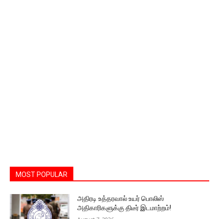
MOST POPULAR
அதிரடி உத்தரவால் உயர் பொலிஸ்
அதிகாரிகளுக்கு திடீர் இடமாற்றம்!