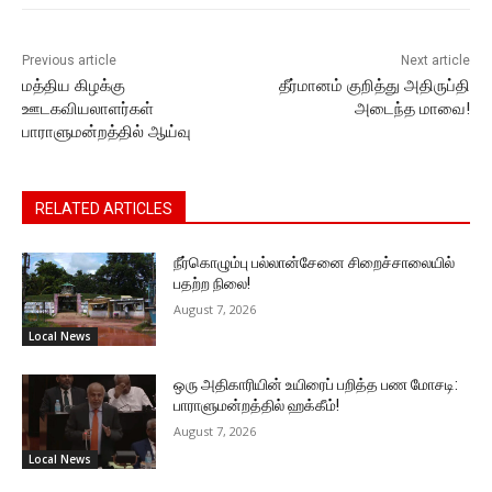
k
er
Previous article
Next article
மத்திய கிழக்கு
தீர்மானம் குறித்து அதிருப்தி
ஊடகவியலாளர்கள்
அடைந்த மாவை!
பாராளுமன்றத்தில் ஆய்வு
RELATED ARTICLES
நீர்கொழும்பு பல்லான்சேனை சிறைச்சாலையில்
பதற்ற நிலை!
August 7, 2026
Local News
ஒரு அதிகாரியின் உயிரைப் பறித்த பண மோசடி:
பாராளுமன்றத்தில் ஹக்கீம்!
August 7, 2026
Local News