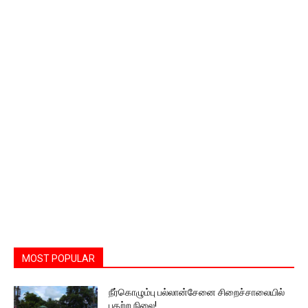
MOST POPULAR
நீர்கொழும்பு பல்லான்சேனை சிறைச்சாலையில்
பதற்ற நிலை!