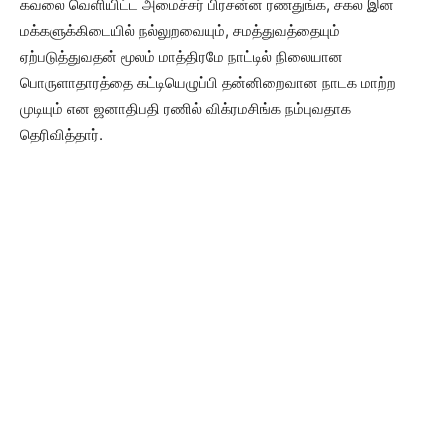
கவலை வெளியிட்ட அமைச்சர் பிரசன்ன ரணதுங்க, சகல இன
மக்களுக்கிடையில் நல்லுறவையும், சமத்துவத்தையும்
ஏற்படுத்துவதன் மூலம் மாத்திரமே நாட்டில் நிலையான
பொருளாதாரத்தை கட்டியெழுப்பி தன்னிறைவான நாடக மாற்ற
முடியும் என ஜனாதிபதி ரணில் விக்ரமசிங்க நம்புவதாக
தெரிவித்தார்.