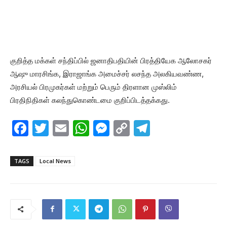
குறித்த மக்கள் சந்திப்பில் ஜனாதிபதியின் பிரத்தியேக ஆலோசகர்
ஆஷு மாரசிங்க, இராஜாங்க அமைச்சர் லசந்த அலகியவண்ண,
அரசியல் பிரமுகர்கள் மற்றும் பெரும் திரளான முஸ்லிம்
பிரதிநிதிகள் கலந்துகொண்டமை குறிப்பிடத்தக்கது.
F
T
E
W
M
C
T
a
w
m
h
e
o
el
c
itt
ai
at
s
p
e
TAGS
Local News
e
er
l
s
s
y
gr
b
A
e
Li
a
o
p
n
n
m
o
p
g
k