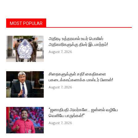
MOST POPULAR
அதிரடி உத்தரவால் உயர் பொலிஸ்
அதிகாரிகளுக்கு திடீர் இடமாற்றம்!
August 7, 2026
சிறைகளுக்குள் சதி! கைதிகளை
பகடைக்காய்களாக்க மாஸ்டர் பிளான்!
August 7, 2026
“ஜனாதிபதி அவர்களே… ஜன்னல் வழியே
வெளியே பாருங்கள்!”
August 7, 2026