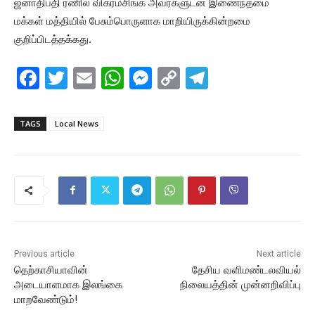
ஜனாதிபதி ரணில் விக்ரமசிங்க அவர்களுடன் இணைந்தமை
மக்கள் மத்தியில் பேசும்பொருளாக மாறியிருக்கின்றமை
குறிப்பிடத்தக்கது.
F
T
E
W
M
C
T
a
w
m
h
e
o
el
c
itt
ai
at
s
p
e
TAGS
Local News
e
er
l
s
s
y
gr
b
A
e
Li
a
o
p
n
n
m
o
p
g
k
k
er
Previous article
Next article
தெற்காசியாவின்
தேசிய வளிமண்டலவியல்
அடையாளமாக இலங்கை
நிலையத்தின் முன்னறிவிப்பு
மாறவேண்டும்!