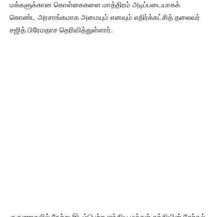
மக்களுக்கான கொள்கைகளை மாத்திரம் அடிப்படையாகக்
கொண்ட அரசாங்கமாக அமையும் எனவும் எதிர்க்கட்சித் தலைவர்
சஜித் பிரேமதாச தெரிவித்துள்ளார்.
குருணாகலில் நேற்று இடம்பெற்ற ஐக்கிய மக்கள் சக்தியின் தேர்தல்