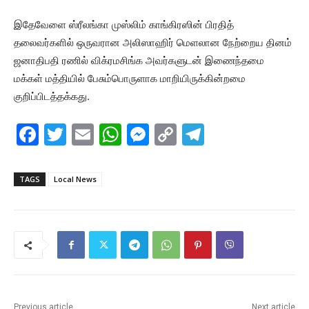
இதேவேளை ஸ்ரீலங்கா முஸ்லிம் காங்கிரஸின் பிரதித்
தலைவர்களில் ஒருவரான அலிஸாஹிர் மெளலான நேற்றைய தினம்
ஜனாதிபதி ரணில் விக்ரமசிங்க அவர்களுடன் இணைந்தமை
மக்கள் மத்தியில் பேசும்பொருளாக மாறியிருக்கின்றமை
குறிப்பிடத்தக்கது.
F
T
E
W
M
C
T
a
w
m
h
e
o
el
c
itt
ai
at
s
p
e
TAGS
Local News
e
er
l
s
s
y
gr
b
A
e
Li
a
o
p
n
n
m
o
p
g
k
k
er
Previous article
Next article