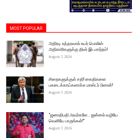
MOST POPULAR
அதிரடி உத்தரவால் உயர் பொலிஸ்
அதிகாரிகளுக்கு திடீர் இடமாற்றம்!
August 7, 2026
சிறைகளுக்குள் சதி! கைதிகளை
பகடைக்காய்களாக்க மாஸ்டர் பிளான்!
August 7, 2026
“ஜனாதிபதி அவர்களே… ஜன்னல் வழியே
வெளியே பாருங்கள்!”
August 7, 2026