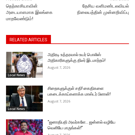
தெற்காசியாவின்
தேசிய வளிமண்டலவியல்
அடையாளமாக இலங்கை
நிலையத்தின் முன்னறிவிப்பு
மாறவேண்டும்!
RELATED ARTICLES
அதிரடி உத்தரவால் உயர் பொலிஸ்
அதிகாரிகளுக்கு திடீர் இடமாற்றம்!
August 7, 2026
Local News
சிறைகளுக்குள் சதி! கைதிகளை
பகடைக்காய்களாக்க மாஸ்டர் பிளான்!
August 7, 2026
Local News
“ஜனாதிபதி அவர்களே… ஜன்னல் வழியே
வெளியே பாருங்கள்!”
August 7, 2026