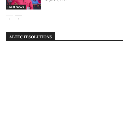
Local News
𝐀𝐋𝐓𝐄𝐂 𝐈𝐓 𝐒𝐎𝐋𝐔𝐓𝐈𝐎𝐍𝐒