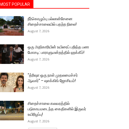
MOST POPULAR
நீர்கொழும்பு பல்லான்சேனை
சிறைச்சாலையில் பதற்ற நிலை!
August 7, 2026
ஒரு அதிகாரியின் உயிரைப் பறித்த பண
மோசடி: பாராளுமன்றத்தில் ஹக்கீம்!
August 7, 2026
“த்ரிஷா ஒரு நாள் முதலமைச்சர்
ஆவார்” – ஷாக்கிங் ஜோசியம்!
August 7, 2026
சிறைச்சாலை கலவரத்தில்
படுகாயமடைந்த கைதிகளில் இருவர்
உயிரிழப்பு!
August 7, 2026