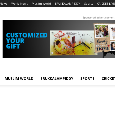
 News
World News
Muslim World
ERUKKALAMPIDDY
Sports
CRICKET LIVE
Sponsored advertisement
MUSLIM WORLD
ERUKKALAMPIDDY
SPORTS
CRICKE