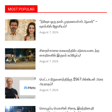
MOST POPULAR
“த்ரிஷா ஒரு நாள் முதலமைச்சர் ஆவார்” –
ஷாக்கிங் ஜோசியம்!
August 7, 2026
சிறைச்சாலை கலவரத்தில் படுகாயமடைந்த
கைதிகளில் இருவர் உயிரிழப்பு!
August 7, 2026
மெட்டா நிறுவனத்திற்கு $567 மில்லியன் அசுர
அபராதம்!
August 7, 2026
கொழும்பு மெகசின் சிறை, இரத்தினபுரி