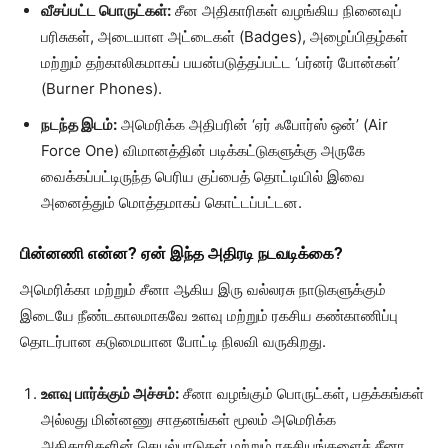
வீசப்பட்ட பொருட்கள்:
சீன அதிகாரிகள் வழங்கிய நினைவுப்
பரிசுகள், அடையாள அட்டைகள் (Badges), அழைப்பிதழ்கள்
மற்றும் தற்காலிகமாகப் பயன்படுத்தப்பட்ட ‘பர்னர் போன்கள்’
(Burner Phones).
நடந்த இடம்:
அமெரிக்க அதிபரின் ‘ஏர் ஃபோர்ஸ் ஒன்’ (Air
Force One) விமானத்தின் படிக்கட்டுகளுக்கு அருகே
வைக்கப்பட்டிருந்த பெரிய குப்பைத் தொட்டியில் இவை
அனைத்தும் மொத்தமாகப் கொட்டப்பட்டன.
பின்னணி என்ன? ஏன் இந்த அதிரடி நடவடிக்கை?
அமெரிக்கா மற்றும் சீனா ஆகிய இரு வல்லரசு நாடுகளுக்கும்
இடையே நீண்டகாலமாகவே உளவு மற்றும் ரகசிய கண்காணிப்பு
தொடர்பான கடுமையான போட்டி நிலவி வருகிறது.
உளவு பார்க்கும் அச்சம்:
சீனா வழங்கும் பொருட்கள், பதக்கங்கள்
அல்லது மின்னணு சாதனங்கள் மூலம் அமெரிக்க
அதிகாரிகளின் செயல்பாடுகள் மற்றும் ரகசியங்களைச் சீனா