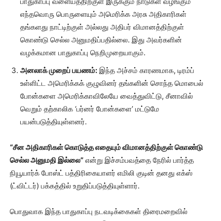
பாதுகாப்பு வளையத்திற்குள் இருக்கும் நாடுகள் வழங்கும்
எந்தவொரு பொருளையும் அமெரிக்க அரசு அதிகாரிகள்
தங்களது நாட்டிற்குள் அல்லது அதிபர் விமானத்திற்குள்
கொண்டு செல்ல அனுமதிப்பதில்லை. இது அவர்களின்
வழக்கமான பாதுகாப்பு நெறிமுறையாகும்.
அனலாக் முறைப் பயணம்:
இந்த அச்சம் காரணமாக, டிரம்ப்
உள்ளிட்ட அமெரிக்கக் குழுவினர் தங்களின் சொந்த மொபைல்
போன்களை அமெரிக்காவிலேயே வைத்துவிட்டு, சீனாவில்
வெறும் தற்காலிக ‘பர்னர் போன்களை’ மட்டுமே
பயன்படுத்தியுள்ளனர்.
“சீன அதிகாரிகள் கொடுத்த எதையும் விமானத்திற்குள் கொண்டு
செல்ல அனுமதி இல்லை”
என்று இச்சம்பவத்தை நேரில் பார்த்த
நியூயார்க் போஸ்ட் பத்திரிகையாளர் எமிலி குடின் தனது எக்ஸ்
(ட்விட்டர்) பக்கத்தில் உறுதிப்படுத்தியுள்ளார்.
பொதுவாக இந்த பாதுகாப்பு நடவடிக்கைகள் திரைமறைவில்