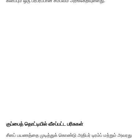
கிளப்பும் ஒரு பரபரப்பான சம்பவம் அரங்கேறியுள்ளது.
குப்பைத் தொட்டியில் வீசப்பட்ட பரிசுகள்
சீனப் பயணத்தை முடித்துக் கொண்டு அதிபர் டிரம்ப் மற்றும் அவரது