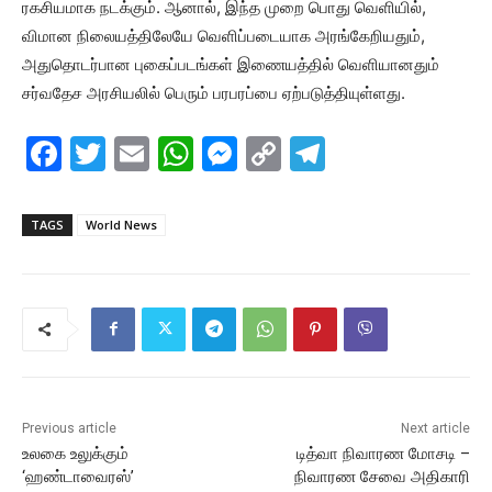
ரகசியமாக நடக்கும். ஆனால், இந்த முறை பொது வெளியில்,
விமான நிலையத்திலேயே வெளிப்படையாக அரங்கேறியதும்,
அதுதொடர்பான புகைப்படங்கள் இணையத்தில் வெளியானதும்
சர்வதேச அரசியலில் பெரும் பரபரப்பை ஏற்படுத்தியுள்ளது.
F
T
E
W
M
C
T
a
w
m
h
e
o
el
c
itt
ai
at
s
p
e
TAGS
World News
e
er
l
s
s
y
gr
b
A
e
Li
a
o
p
n
n
m
o
p
g
k
k
er
Previous article
Next article
உலகை உலுக்கும்
டித்வா நிவாரண மோசடி –
‘ஹண்டாவைரஸ்’
நிவாரண சேவை அதிகாரி