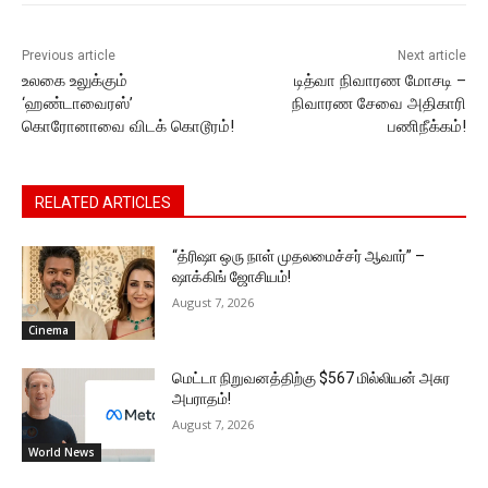
k
er
Previous article
Next article
உலகை உலுக்கும்
டித்வா நிவாரண மோசடி –
‘ஹண்டாவைரஸ்’
நிவாரண சேவை அதிகாரி
கொரோனாவை விடக் கொடூரம்!
பணிநீக்கம்!
RELATED ARTICLES
“த்ரிஷா ஒரு நாள் முதலமைச்சர் ஆவார்” –
ஷாக்கிங் ஜோசியம்!
August 7, 2026
Cinema
மெட்டா நிறுவனத்திற்கு $567 மில்லியன் அசுர
அபராதம்!
August 7, 2026
World News