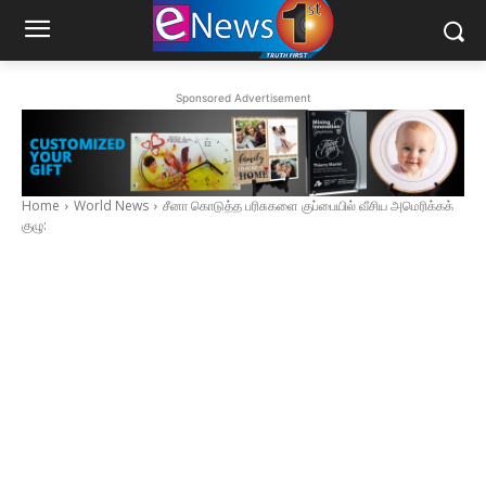
Sponsored Advertisement
Home
World News
சீனா கொடுத்த பரிசுகளை குப்பையில் வீசிய அமெரிக்கக்
குழு: