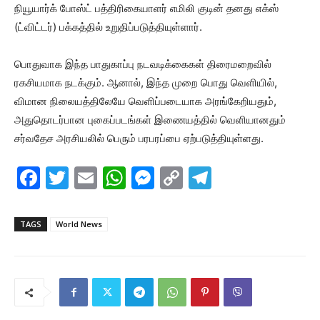
நியூயார்க் போஸ்ட் பத்திரிகையாளர் எமிலி குடின் தனது எக்ஸ்
(ட்விட்டர்) பக்கத்தில் உறுதிப்படுத்தியுள்ளார்.
பொதுவாக இந்த பாதுகாப்பு நடவடிக்கைகள் திரைமறைவில்
ரகசியமாக நடக்கும். ஆனால், இந்த முறை பொது வெளியில்,
விமான நிலையத்திலேயே வெளிப்படையாக அரங்கேறியதும்,
அதுதொடர்பான புகைப்படங்கள் இணையத்தில் வெளியானதும்
சர்வதேச அரசியலில் பெரும் பரபரப்பை ஏற்படுத்தியுள்ளது.
F
T
E
W
M
C
T
a
w
m
h
e
o
el
c
itt
ai
at
s
p
e
TAGS
World News
e
er
l
s
s
y
gr
b
A
e
Li
a
o
p
n
n
m
o
p
g
k