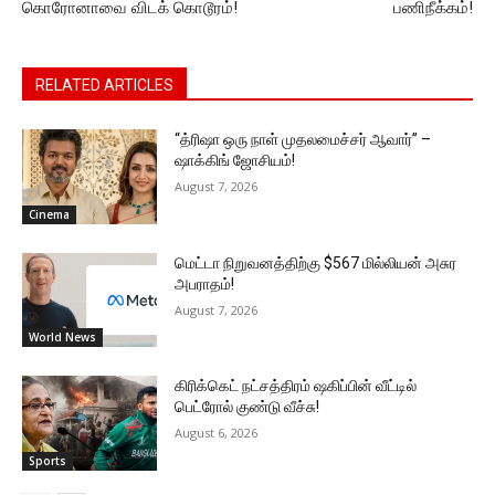
கொரோனாவை விடக் கொடூரம்!
பணிநீக்கம்!
RELATED ARTICLES
“த்ரிஷா ஒரு நாள் முதலமைச்சர் ஆவார்” –
ஷாக்கிங் ஜோசியம்!
August 7, 2026
Cinema
மெட்டா நிறுவனத்திற்கு $567 மில்லியன் அசுர
அபராதம்!
August 7, 2026
World News
கிரிக்கெட் நட்சத்திரம் ஷகிப்பின் வீட்டில்
பெட்ரோல் குண்டு வீச்சு!
August 6, 2026
Sports