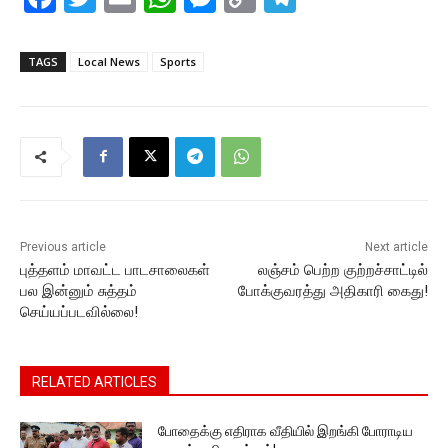
a
w
m
h
e
o
el
c
itt
ai
at
s
p
e
TAGS
Local News
Sports
e
er
l
s
s
y
gr
b
A
e
Li
a
o
p
n
n
m
o
p
g
k
k
er
Previous article
Next article
புத்தளம் மாவட்ட பாடசாலைகள்
லஞ்சம் பெற்ற குற்றச்சாட்டில்
பல இன்னும் சுத்தம்
போக்குவரத்து அதிகாரி கைது!
செய்யப்படவில்லை!
RELATED ARTICLES
போதைக்கு எதிராக வீதியில் இறங்கி போராடிய