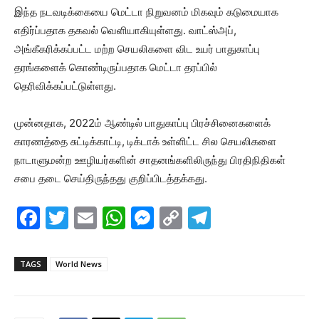
இந்த நடவடிக்கையை மெட்டா நிறுவனம் மிகவும் கடுமையாக
எதிர்ப்பதாக தகவல் வெளியாகியுள்ளது. வாட்ஸ்அப்,
அங்கீகரிக்கப்பட்ட மற்ற செயலிகளை விட உயர் பாதுகாப்பு
தரங்களைக் கொண்டிருப்பதாக மெட்டா தரப்பில்
தெரிவிக்கப்பட்டுள்ளது.
முன்னதாக, 2022ம் ஆண்டில் பாதுகாப்பு பிரச்சினைகளைக்
காரணத்தை சுட்டிக்காட்டி, டிக்டாக் உள்ளிட்ட சில செயலிகளை
நாடாளுமன்ற ஊழியர்களின் சாதனங்களிலிருந்து பிரதிநிதிகள்
சபை தடை செய்திருந்தது குறிப்பிடத்தக்கது.
F
T
E
W
M
C
T
a
w
m
h
e
o
el
c
itt
ai
at
s
p
e
TAGS
World News
e
er
l
s
s
y
gr
b
A
e
Li
a