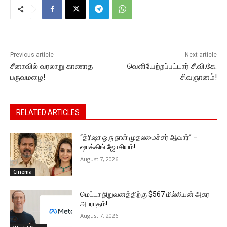
o
p
n
n
m
o
p
g
k
k
er
Previous article
Next article
சீனாவில் வரலாறு காணாத
வெளியேற்றப்பட்டார் சீ.வி.கே.
பருவமழை!
சிவஞானம்!
RELATED ARTICLES
“த்ரிஷா ஒரு நாள் முதலமைச்சர் ஆவார்” –
ஷாக்கிங் ஜோசியம்!
August 7, 2026
Cinema
மெட்டா நிறுவனத்திற்கு $567 மில்லியன் அசுர
அபராதம்!
August 7, 2026