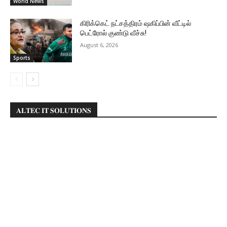
World News
கிரிக்கெட் நட்சத்திரம் ஷகிப்பின் வீட்டில்
பெட்ரோல் குண்டு வீச்சு!
August 6, 2026
Sports
𝐀𝐋𝐓𝐄𝐂 𝐈𝐓 𝐒𝐎𝐋𝐔𝐓𝐈𝐎𝐍𝐒