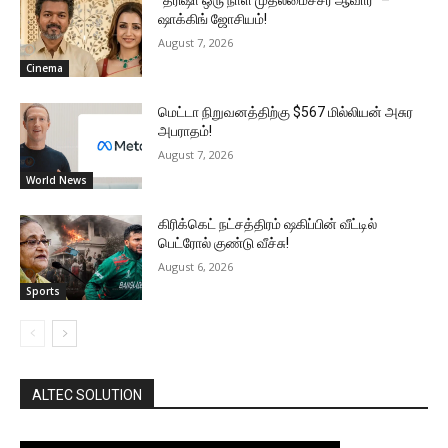
“த்ரிஷா ஒரு நாள் முதலமைச்சர் ஆவார்” –
ஷாக்கிங் ஜோசியம்!
August 7, 2026
Cinema
மெட்டா நிறுவனத்திற்கு $567 மில்லியன் அசுர
அபராதம்!
August 7, 2026
World News
கிரிக்கெட் நட்சத்திரம் ஷகிப்பின் வீட்டில்
பெட்ரோல் குண்டு வீச்சு!
August 6, 2026
Sports
ALTEC SOLUTION