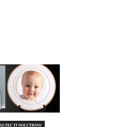
𝐀𝐋𝐓𝐄𝐂 𝐈𝐓 𝐒𝐎𝐋𝐔𝐓𝐈𝐎𝐍𝐒