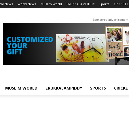
cal News
World News
Muslim World
ERUKKALAMPIDDY
Sports
CRICKET L
Sponsored advertisement
MUSLIM WORLD
ERUKKALAMPIDDY
SPORTS
CRICKE