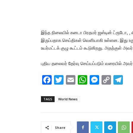
இந்த நிலையில் கனடா பிரதமர் ஜஸ்டின் ட்ரூடோ, , 
இருப்பதாக செய்திகள் வெளியாகி உள்ளன. இது உறுதி
உயர்மட்டக் குழு கூட்டம் கூடுகிறது. அதற்குள் அவர
புதிய தலைவர் தேர்வு செய்யப்படும் வரையில் அவர் ப
F
T
E
W
M
C
T
a
w
m
h
e
o
el
c
itt
ai
at
s
p
e
TAGS
World News
e
er
l
s
s
y
gr
b
A
e
Li
a
o
p
n
n
m
Share