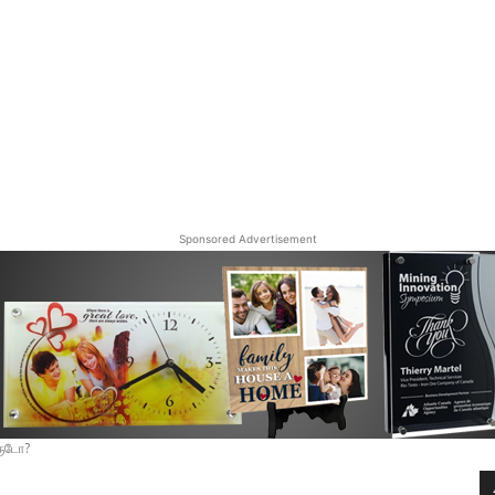
Sponsored Advertisement
ரூடோ?