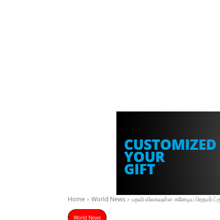
Home
World News
பதவி விலகவுள்ள கனேடிய பிரதமர் ட்
World News