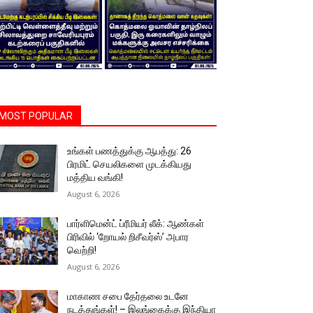
MOST POPULAR
உங்கள் பணத்துக்கு ஆபத்து: 26
பிரமிட் செயலிகளை முடக்கியது
மத்திய வங்கி!
August 6, 2026
பார்ளிமென்ட் ப்ரீமியர் லீக்: ஆண்கள்
பிரிவில் ‘றோயல் றிசீவர்ஸ்’ அபார
வெற்றி!
August 6, 2026
மாகாண சபை தேர்தலை உடனே
நடத்துங்கள்! – இலங்கைக்கு இந்தியா