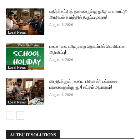
எதிர்க்கட்சித் தலைவருக்கு ஐ.தே.க பாராட்டு:
அரசியல் களத்தில் திருப்புமுனை!
August 6, 2026
Local News
பாடசாலை விடுமுறை தொடர்பில் வௌியான
அறிவிப்பு!
August 6, 2026
Local News
விடுதிக்குள் ரகசிய ‘பிசினஸ்’: பல்கலை
மாணவனுக்கு ரூ.4 லட்சம் அபராதம்!
August 6, 2026
Local News
𝐀𝐋𝐓𝐄𝐂 𝐈𝐓 𝐒𝐎𝐋𝐔𝐓𝐈𝐎𝐍𝐒