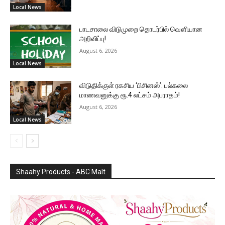
Local News
பாடசாலை விடுமுறை தொடர்பில் வௌியான
அறிவிப்பு!
August 6, 2026
Local News
விடுதிக்குள் ரகசிய ‘பிசினஸ்’: பல்கலை
மாணவனுக்கு ரூ.4 லட்சம் அபராதம்!
August 6, 2026
Local News
Shaahy Products - ABC Malt