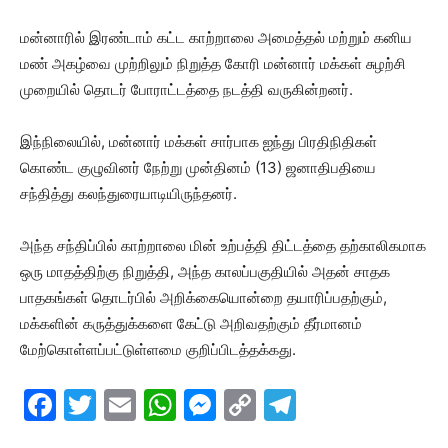
மன்னாரில் இரண்டாம் கட்ட காற்றாலை அமைத்தல் மற்றும் கனிய
மண் அகழ்வை முற்றிலும் நிறுத்த கோரி மன்னார் மக்கள் சுழற்சி
முறையில் தொடர் போராட்டத்தை நடத்தி வருகின்றனர்.
இந்நிலையில், மன்னார் மக்கள் சார்பாக ஐந்து பிரதிநிதிகள்
கொண்ட குழுவினர் நேற்று முன்தினம் (13) ஜனாதிபதியை
சந்தித்து கலந்துரையாடியிருந்தனர்.
அந்த சந்திப்பில் காற்றாலை மின் உற்பத்தி திட்டத்தை தற்காலிகமாக
ஒரு மாதத்திற்கு நிறுத்தி, அந்த காலப்பகுதியில் அதன் சாதக
பாதகங்கள் தொடர்பில் அறிக்கையொன்றை தயாரிப்பதற்கும்,
மக்களின் கருத்துக்களை கேட்டு அறிவதற்கும் தீர்மானம்
மேற்கொள்ளப்பட்டுள்ளமை குறிப்பிடத்தக்கது.
F
T
E
W
M
C
T
a
w
m
h
e
o
el