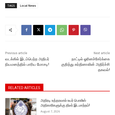
c
itt
ai
at
s
p
e
TAGS
Local News
e
er
l
s
s
y
gr
b
A
e
Li
a
o
p
n
n
m
o
p
g
k
k
er
Previous article
Next article
வடக்கில் இடம்பெற்ற அதிபர்
நாட்டில் ஓரினச்சேர்க்கை
நியமனத்தில் பாரிய மோசடி!
குறித்து கர்தினாலின் அதிர்ச்சி
தகவல்!
RELATED ARTICLES
அதிரடி உத்தரவால் உயர் பொலிஸ்
அதிகாரிகளுக்கு திடீர் இடமாற்றம்!
August 7, 2026