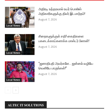
அதிரடி உத்தரவால் உயர் பொலிஸ்
அதிகாரிகளுக்கு திடீர் இடமாற்றம்!
August 7, 2026
Local News
சிறைகளுக்குள் சதி! கைதிகளை
பகடைக்காய்களாக்க மாஸ்டர் பிளான்!
August 7, 2026
Local News
“ஜனாதிபதி அவர்களே… ஜன்னல் வழியே
வெளியே பாருங்கள்!”
August 7, 2026
Local News
𝐀𝐋𝐓𝐄𝐂 𝐈𝐓 𝐒𝐎𝐋𝐔𝐓𝐈𝐎𝐍𝐒