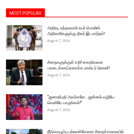
MOST POPULAR
அதிரடி உத்தரவால் உயர் பொலிஸ்
அதிகாரிகளுக்கு திடீர் இடமாற்றம்!
August 7, 2026
சிறைகளுக்குள் சதி! கைதிகளை
பகடைக்காய்களாக்க மாஸ்டர் பிளான்!
August 7, 2026
“ஜனாதிபதி அவர்களே… ஜன்னல் வழியே
வெளியே பாருங்கள்!”
August 7, 2026
நீர்கொழும்பு பல்லான்சேனை சிறைச்சாலையில்