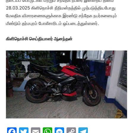
தடையப் பொருட்கள் மற்றும் சந்தேக நபரை இன்றைய தினம்
28.03.2025 கிளிநொச்சி நீதிமன்றத்தில் முற்படுத்தியபோது
மேலதிக விசாரணைகளுக்காக இரண்டு சந்தேக நபர்களையும்
மீண்டும் தர்மபுரம் போலீசாரிடம் ஒப்படைத்துள்ளனர்.
கிளிநொச்சி செய்தியாளர் ஆனந்தன்
F
T
E
W
M
C
T