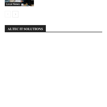
Local News
𝐀𝐋𝐓𝐄𝐂 𝐈𝐓 𝐒𝐎𝐋𝐔𝐓𝐈𝐎𝐍𝐒