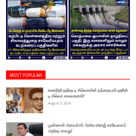
MOST POPULAR
கலாநிதி ஹர்ஷ டி சில்வாவின் தந்தையார் ஹரிஸ்
டி சில்வா காலமானார்!
August 5, 2026
முன்னாள் அமைச்சர் அகில விராஜ் காரியவசம்
அதிரடி கைது!