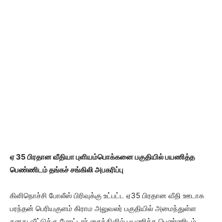
ஏ 35 பிரதான வீதியா புளியம்பொக்கனை பகுதியில் பயணித்த
பெண்ணிடம் தங்கச் சங்கிலி அபகரிப்பு
கிளிநொச்சி போலீஸ் பிரிவுக்கு உட்பட்ட ஏ35 பிரதான வீதி ஊடாக
பரந்தன் பெரியகுளம் கிராம அலுவலர் பகுதியில் அமைந்துள்ள
தனது வீட்டுக்கு மோட்டார் சைக்கிளில் பயணித்த பெண்ணிடம்,