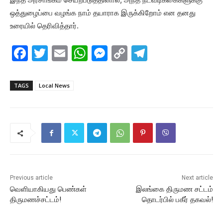
ஒத்துழைப்பை வழங்க நாம் தயாராக இருக்கிறோம் என தனது
உரையில் தெரிவித்தார்.
F
T
E
W
M
C
T
a
w
m
h
e
o
el
c
itt
ai
at
s
p
e
TAGS
Local News
e
er
l
s
s
y
gr
b
A
e
Li
a
o
p
n
n
m
o
p
g
k
k
er
Previous article
Next article
வெளியாகியது பெண்கள்
இலங்கை திருமண சட்டம்
திருமணச்சட்டம்!
தொடர்பில் பகீர் தகவல்!