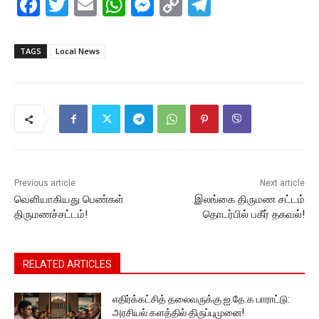
F
T
E
W
M
C
T
a
w
m
h
e
o
el
c
itt
ai
at
s
p
e
TAGS
Local News
e
er
l
s
s
y
gr
b
A
e
Li
a
o
p
n
n
m
o
p
g
k
k
er
Previous article
Next article
வெளியாகியது பெண்கள்
இலங்கை திருமண சட்டம்
திருமணச்சட்டம்!
தொடர்பில் பகீர் தகவல்!
RELATED ARTICLES
எதிர்க்கட்சித் தலைவருக்கு ஐ.தே.க பாராட்டு:
அரசியல் களத்தில் திருப்புமுனை!