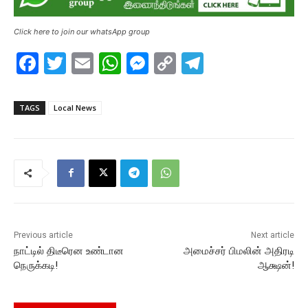
Click here to join our whatsApp group
F
T
E
W
M
C
T
a
w
m
h
e
o
el
c
itt
ai
at
s
p
e
TAGS
Local News
e
er
l
s
s
y
gr
b
A
e
Li
a
o
p
n
n
m
o
p
g
k
k
er
Previous article
Next article
நாட்டில் திடீரென உண்டான
அமைச்சர் பிமலின் அதிரடி
நெருக்கடி!
ஆக்ஷன்!