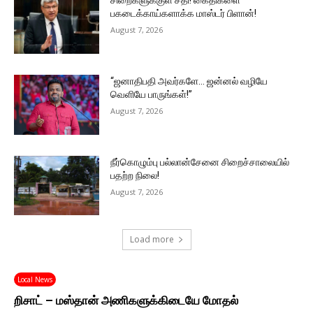
சிறைகளுக்குள் சதி! கைதிகளை
பகடைக்காய்களாக்க மாஸ்டர் பிளான்!
August 7, 2026
“ஜனாதிபதி அவர்களே… ஜன்னல் வழியே
வெளியே பாருங்கள்!”
August 7, 2026
நீர்கொழும்பு பல்லான்சேனை சிறைச்சாலையில்
பதற்ற நிலை!
August 7, 2026
Load more
Local News
றிசாட் – மஸ்தான் அணிகளுக்கிடையே மோதல்