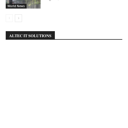
World News
𝐀𝐋𝐓𝐄𝐂 𝐈𝐓 𝐒𝐎𝐋𝐔𝐓𝐈𝐎𝐍𝐒