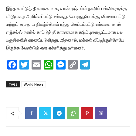
இந்த காட்டுத் தீ காரணமாக, லாஸ் ஏஞ்சல்ஸ் நகரில் பள்ளிகளுக்கு
விடுமுறை அளிக்கப்பட்டு உள்ளது. பொழுதுபோக்கு, விளையாட்டு
மற்றும் சமுதாய நிகழ்ச்சிகள் ரத்து செய்யப்பட்டு உள்ளன. லாஸ்
ஏஞ்சல்ஸ் நகரில் காட்டுத் தீ காரணமாக கடும்புகைமூட்டமாக பல
பகுதிகளில் காணப்படுகிறது. இதனால், மக்கள் வீட்டிற்குள்ளேயே
இருக்க வேண்டும் என எச்சரித்து உள்ளனர்.
F
T
E
W
M
C
T
a
w
m
h
e
o
el
c
itt
ai
at
s
p
e
TAGS
World News
e
er
l
s
s
y
gr
b
A
e
Li
a
o
p
n
n
m
o
p
g
k
k
er