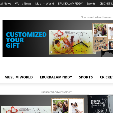
cal News
World News
Muslim World
ERUKKALAMPIDDY
Sports
CRICKET L
Sponsored advertisement
MUSLIM WORLD
ERUKKALAMPIDDY
SPORTS
CRICKE
Sponsored Advertisement