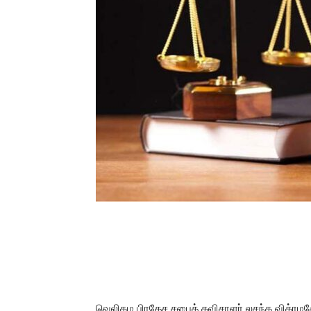
வெலிகம பிரதேச சபைத் தவிசாளர் லசந்த விக்ரம