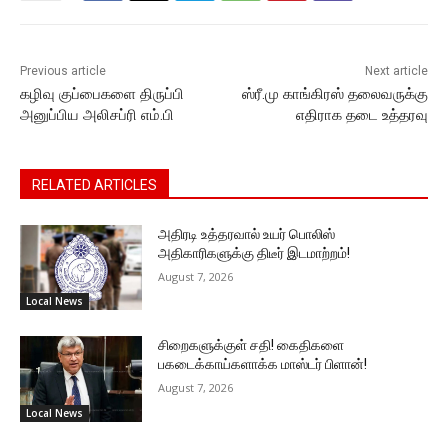
o
p
g
k
k
er
Previous article
Next article
கழிவு குப்பைகளை திருப்பி
ஸ்ரீ.மு காங்கிரஸ் தலைவருக்கு
அனுப்பிய அலிசப்ரி எம்.பி
எதிராக தடை உத்தரவு
RELATED ARTICLES
அதிரடி உத்தரவால் உயர் பொலிஸ்
அதிகாரிகளுக்கு திடீர் இடமாற்றம்!
August 7, 2026
Local News
சிறைகளுக்குள் சதி! கைதிகளை
பகடைக்காய்களாக்க மாஸ்டர் பிளான்!
August 7, 2026
Local News