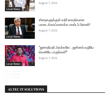
August 7, 2026
Local News
சிறைகளுக்குள் சதி! கைதிகளை
பகடைக்காய்களாக்க மாஸ்டர் பிளான்!
August 7, 2026
Local News
“ஜனாதிபதி அவர்களே… ஜன்னல் வழியே
வெளியே பாருங்கள்!”
August 7, 2026
Local News
𝐀𝐋𝐓𝐄𝐂 𝐈𝐓 𝐒𝐎𝐋𝐔𝐓𝐈𝐎𝐍𝐒