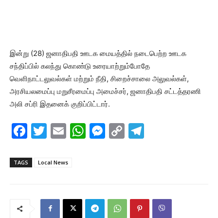
இன்று (28) ஜனாதிபதி ஊடக மையத்தில் நடைபெற்ற ஊடக
சந்திப்பில் கலந்து கொண்டு உரையாற்றும்போதே
வெளிநாட்டலுவல்கள் மற்றும் நீதி, சிறைச்சாலை அலுவல்கள்,
அரசியலமைப்பு மறுசீரமைப்பு அமைச்சர், ஜனாதிபதி சட்டத்தரணி
அலி சப்ரி இதனைக் குறிப்பிட்டார்.
F
T
E
W
M
C
T
a
w
m
h
e
o
el
c
itt
ai
at
s
p
e
TAGS
Local News
e
er
l
s
s
y
gr
b
A
e
Li
a
o
p
n
n
m