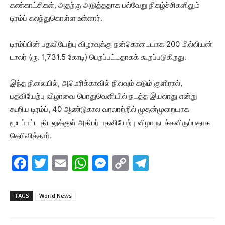
கண்காட்சிகள், அதற்கு அடுத்ததாக பல்வேறு நிகழ்ச்சிகளிலும்
டிரம்ப் கலந்துகொள்ள உள்ளார்.
டிரம்ப்பின் பதவியேற்பு விழாவுக்கு நன்கொடையாக 200 மில்லியன்
டாலர் (ரூ. 1,731.5 கோடி) பெறப்பட்டதாகக் கூறப்படுகிறது.
இந்த நிலையில், அமெரிக்காவில் நிலவும் கடும் குளிரால்,
பதவியேற்பு விழாவை பொதுவெளியில் நடத்த இயலாது என்று
கூறிய டிரம்ப், 40 ஆண்டுகால வரலாற்றில் முதன்முறையாக
மூடப்பட்ட திடலுக்குள் அதிபர் பதவியேற்பு விழா நடக்கவிருப்பதாக
தெரிவித்தார்.
F
T
E
W
M
C
T
a
w
m
h
e
o
el
c
itt
ai
at
s
p
e
TAGS
World News
e
er
l
s
s
y
gr