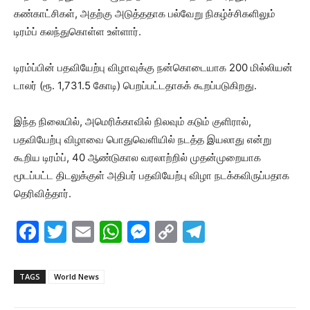
கண்காட்சிகள், அதற்கு அடுத்ததாக பல்வேறு நிகழ்ச்சிகளிலும்
டிரம்ப் கலந்துகொள்ள உள்ளார்.
டிரம்ப்பின் பதவியேற்பு விழாவுக்கு நன்கொடையாக 200 மில்லியன்
டாலர் (ரூ. 1,731.5 கோடி) பெறப்பட்டதாகக் கூறப்படுகிறது.
இந்த நிலையில், அமெரிக்காவில் நிலவும் கடும் குளிரால்,
பதவியேற்பு விழாவை பொதுவெளியில் நடத்த இயலாது என்று
கூறிய டிரம்ப், 40 ஆண்டுகால வரலாற்றில் முதன்முறையாக
மூடப்பட்ட திடலுக்குள் அதிபர் பதவியேற்பு விழா நடக்கவிருப்பதாக
தெரிவித்தார்.
F
T
E
W
M
C
T
a
w
m
h
e
o
el
c
itt
ai
at
s
p
e
TAGS
World News
e
er
l
s
s
y
gr