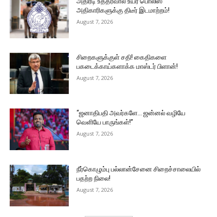
அதிரடி உத்தரவால் உயர் பொலிஸ்
அதிகாரிகளுக்கு திடீர் இடமாற்றம்!
August 7, 2026
சிறைகளுக்குள் சதி! கைதிகளை
பகடைக்காய்களாக்க மாஸ்டர் பிளான்!
August 7, 2026
“ஜனாதிபதி அவர்களே… ஜன்னல் வழியே
வெளியே பாருங்கள்!”
August 7, 2026
நீர்கொழும்பு பல்லான்சேனை சிறைச்சாலையில்
பதற்ற நிலை!
August 7, 2026