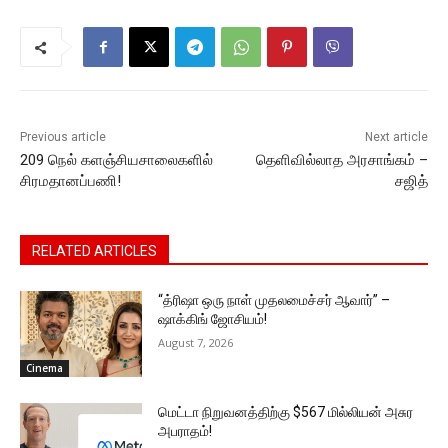
b
A
e
Li
a
o
p
n
n
m
o
p
g
k
k
er
Previous article
Next article
209 நெல் களஞ்சியசாலைகளில்
தெளிவில்லாத அரசாங்கம் –
சிரமதானப்பணி!
சஜித்
RELATED ARTICLES
“த்ரிஷா ஒரு நாள் முதலமைச்சர் ஆவார்” –
ஷாக்கிங் ஜோசியம்!
August 7, 2026
Cinema
மெட்டா நிறுவனத்திற்கு $567 மில்லியன் அசுர
அபராதம்!