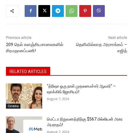
b
A
e
Li
a
o
p
n
n
m
o
p
g
k
k
er
Previous article
Next article
209 நெல் களஞ்சியசாலைகளில்
தெளிவில்லாத அரசாங்கம் –
சிரமதானப்பணி!
சஜித்
RELATED ARTICLES
“த்ரிஷா ஒரு நாள் முதலமைச்சர் ஆவார்” –
ஷாக்கிங் ஜோசியம்!
August 7, 2026
Cinema
மெட்டா நிறுவனத்திற்கு $567 மில்லியன் அசுர
அபராதம்!
August 7, 2026