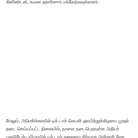
கிளிண்டன், கமலா ஹாரிஸும் பங்கேற்கவுள்ளனர்.
மேலும், அமெரிக்காவில் டிக் டாக் செயலி ஞாயிற்றுக்கிழமை முதல்
தடை செய்யப்பட்ட நிலையில், நாளை நடைபெறவுள்ள அதிபர்
பதவியேற்பு விழாவில் டிக் டாக் தலைமை நிர்வாக அதிகாரி ஷோ