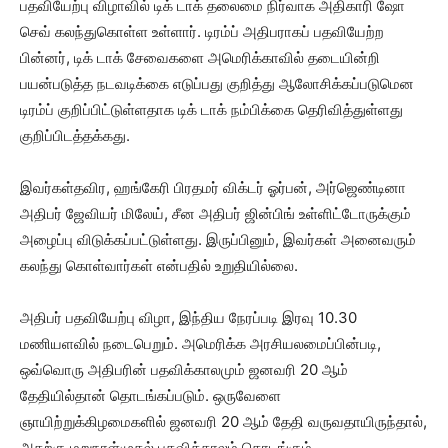
பதவியேற்பு விழாவில் டிக் டாக் தலைமை நிர்வாக அதிகாரி ஷோ
செவ் கலந்துகொள்ள உள்ளார். டிரம்ப் அதிபராகப் பதவியேற்ற
பின்னர், டிக் டாக் சேவைகளை அமெரிக்காவில் தடையின்றி
பயன்படுத்த நடவடிக்கை எடுப்பது குறித்து ஆலோசிக்கப்படுமென
டிரம்ப் குறிப்பிட்டுள்ளதாக டிக் டாக் நம்பிக்கை தெரிவித்துள்ளது
குறிப்பிடத்தக்கது.
இவர்கள்தவிர, ஹங்கேரி பிரதமர் விக்டர் ஓர்பன், அர்ஜெண்டினா
அதிபர் ஜேவியர் மிலேய், சீன அதிபர் ஜின்பிங் உள்ளிட்டோருக்கும்
அழைப்பு விடுக்கப்பட்டுள்ளது. இருப்பினும், இவர்கள் அனைவரும்
கலந்து கொள்வார்கள் என்பதில் உறுதியில்லை.
அதிபர் பதவியேற்பு விழா, இந்திய நேரப்படி இரவு 10.30
மணியளவில் நடைபெறும். அமெரிக்க அரசியலமைப்பின்படி,
ஒவ்வொரு அதிபரின் பதவிக்காலமும் ஜனவரி 20 ஆம்
தேதியில்தான் தொடங்கப்படும். ஒருவேளை
ஞாயிற்றுக்கிழமைகளில் ஜனவரி 20 ஆம் தேதி வருவதாயிருந்தால்,
அதற்கு மறுநாள்முதல் பதவிக்காலம் தொடங்கும்.