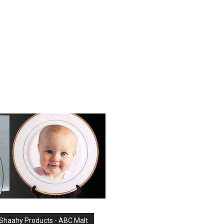
Shaahy Products - ABC Malt