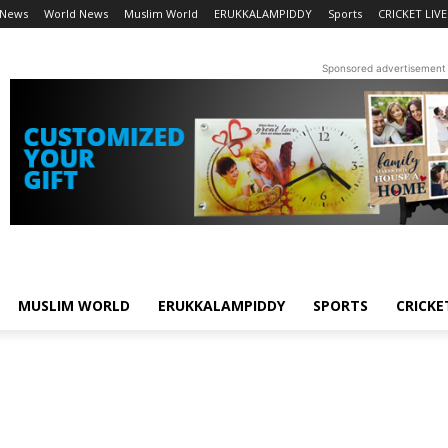
 News
World News
Muslim World
ERUKKALAMPIDDY
Sports
CRICKET LIVE
Sponsored advertisement
MUSLIM WORLD
ERUKKALAMPIDDY
SPORTS
CRICKE