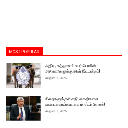
MOST POPULAR
அதிரடி உத்தரவால் உயர் பொலிஸ்
அதிகாரிகளுக்கு திடீர் இடமாற்றம்!
August 7, 2026
சிறைகளுக்குள் சதி! கைதிகளை
பகடைக்காய்களாக்க மாஸ்டர் பிளான்!
August 7, 2026