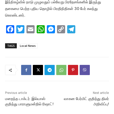
இந்நிகழ்வில் நாடு முழுவதும் பல்வேறு பிரதேசங்களில் இருந்து
தகைமை பெற்ற புதிய தொழில் பிரதிநிதிகள் 30 பேர் கலந்து
கொண்டனர்.
F
T
E
W
M
C
T
a
w
m
h
e
o
el
c
itt
ai
at
s
p
e
TAGS
Local News
e
er
l
s
s
y
gr
b
A
e
Li
a
o
p
n
n
m
o
p
g
k
k
er
Previous article
Next article
மறைந்த டாக்டர். இல்யாஸ்
வாகன பேர்மிட் குறித்து திடீர்
குறித்து பாராளுமன்றில் ரிஷாட்!
அறிவிப்பு!