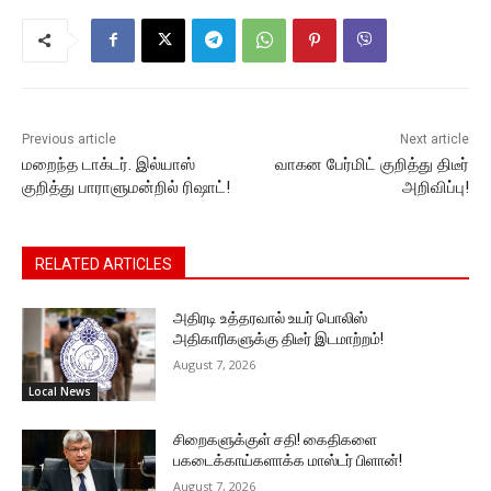
b
A
e
Li
a
o
p
n
n
m
o
p
g
k
k
er
Previous article
Next article
மறைந்த டாக்டர். இல்யாஸ்
வாகன பேர்மிட் குறித்து திடீர்
குறித்து பாராளுமன்றில் ரிஷாட்!
அறிவிப்பு!
RELATED ARTICLES
அதிரடி உத்தரவால் உயர் பொலிஸ்
அதிகாரிகளுக்கு திடீர் இடமாற்றம்!
August 7, 2026
Local News
சிறைகளுக்குள் சதி! கைதிகளை
பகடைக்காய்களாக்க மாஸ்டர் பிளான்!
August 7, 2026