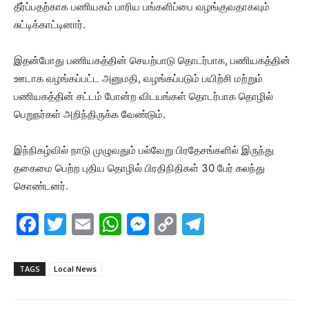
தீர்ப்பதற்காக பணியகம் பாரிய பங்களிப்பை வழங்குவதாகவும்
சுட்டிக்காட்டினார்.
இதன்போது பணியகத்தின் செயற்பாடு தொடர்பாக, பணியகத்தின்
ஊடாக வழங்கப்பட்ட அனுமதி, வழங்கப்படும் பயிற்சி மற்றும்
பணியகத்தின் சட்டம் போன்ற விடயங்கள் தொடர்பாக தொழில்
பெறுநர்கள் அறிந்திருக்க வேண்டும்.
இந்நிகழ்வில் நாடு முழுவதும் பல்வேறு பிரதேசங்களில் இருந்து
தகைமை பெற்ற புதிய தொழில் பிரதிநிதிகள் 30 பேர் கலந்து
கொண்டனர்.
F
T
E
W
M
C
T
a
w
m
h
e
o
el
c
itt
ai
at
s
p
e
TAGS
Local News
e
er
l
s
s
y
gr