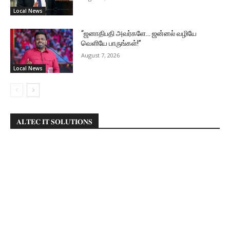
Local News
“ஜனாதிபதி அவர்களே… ஜன்னல் வழியே
வெளியே பாருங்கள்!”
August 7, 2026
Local News
𝐀𝐋𝐓𝐄𝐂 𝐈𝐓 𝐒𝐎𝐋𝐔𝐓𝐈𝐎𝐍𝐒