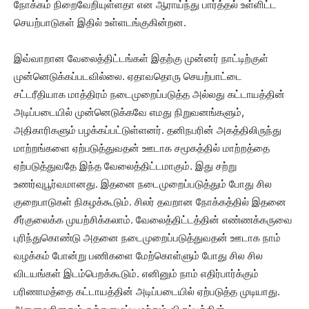
நோக்கம் நிறைவேறியுள்ளதா என ஆராய்ந்து பார்த்தல் உள்ளிட்ட
செயற்பாடுகள் இதில் உள்ளடங்குகின்றன.
இவ்வாறான வேலைத்திட்டங்கள் இதற்கு முன்னர் நாட்டிற்குள்
முன்னெடுக்கப்படவில்லை. ஏதாவதொரு செயற்பாட்டை
சட்டரீதியாக மாத்திரம் நடைமுறைப்படுத்த அல்லது கட்டாயத்தின்
அடிப்படையில் முன்னெடுக்கவே எமது நிறுவனங்களும்,
அதிகாரிகளும் பழக்கப்பட்டுள்ளனர். தனிநபரின் அகத்திலிருந்து
மாற்றங்களை ஏற்படுத்துவதன் ஊடாக சமூகத்தில் மாற்றத்தை
ஏற்படுத்துவதே இந்த வேலைத்திட்டமாகும். இது சற்று
உணர்வுபூர்வமானது. இதனை நடைமுறைப்படுத்தும் போது சில
குறைபாடுகள் நிகழக்கூடும். சிலர் தவறான நோக்கத்தில் இதனை
சீர்குலைக்க முயற்சிக்கலாம். வேலைத்திட்டத்தின் எண்ணக்கருவை
புரிந்துகொண்டு அதனை நடைமுறைப்படுத்துவதன் ஊடாக நாம்
வழக்கம் போன்று பணிகளை மேற்கொள்ளும் போது சில சில
விடயங்கள் இடம்பெறக்கூடும். எனினும் நாம் எதிர்பார்க்கும்
பரிணாமத்தை கட்டாயத்தின் அடிப்படையில் ஏற்படுத்த முடியாது.