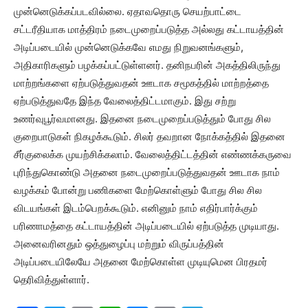
முன்னெடுக்கப்படவில்லை. ஏதாவதொரு செயற்பாட்டை
சட்டரீதியாக மாத்திரம் நடைமுறைப்படுத்த அல்லது கட்டாயத்தின்
அடிப்படையில் முன்னெடுக்கவே எமது நிறுவனங்களும்,
அதிகாரிகளும் பழக்கப்பட்டுள்ளனர். தனிநபரின் அகத்திலிருந்து
மாற்றங்களை ஏற்படுத்துவதன் ஊடாக சமூகத்தில் மாற்றத்தை
ஏற்படுத்துவதே இந்த வேலைத்திட்டமாகும். இது சற்று
உணர்வுபூர்வமானது. இதனை நடைமுறைப்படுத்தும் போது சில
குறைபாடுகள் நிகழக்கூடும். சிலர் தவறான நோக்கத்தில் இதனை
சீர்குலைக்க முயற்சிக்கலாம். வேலைத்திட்டத்தின் எண்ணக்கருவை
புரிந்துகொண்டு அதனை நடைமுறைப்படுத்துவதன் ஊடாக நாம்
வழக்கம் போன்று பணிகளை மேற்கொள்ளும் போது சில சில
விடயங்கள் இடம்பெறக்கூடும். எனினும் நாம் எதிர்பார்க்கும்
பரிணாமத்தை கட்டாயத்தின் அடிப்படையில் ஏற்படுத்த முடியாது.
அனைவரினதும் ஒத்துழைப்பு மற்றும் விருப்பத்தின்
அடிப்படையிலேயே அதனை மேற்கொள்ள முடியுமென பிரதமர்
தெரிவித்துள்ளார்.