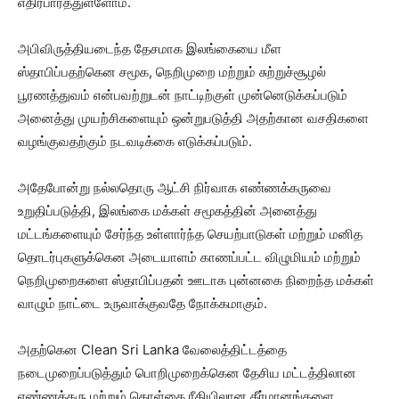
எதிர்பார்த்துள்ளோம்.
அபிவிருத்தியடைந்த தேசமாக இலங்கையை மீள
ஸ்தாபிப்பதற்கென சமூக, நெறிமுறை மற்றும் சுற்றுச்சூழல்
பூரணத்துவம் என்பவற்றுடன் நாட்டிற்குள் முன்னெடுக்கப்படும்
அனைத்து முயற்சிகளையும் ஒன்றுபடுத்தி அதற்கான வசதிகளை
வழங்குவதற்கும் நடவடிக்கை எடுக்கப்படும்.
அதேபோன்று நல்லதொரு ஆட்சி நிர்வாக எண்ணக்கருவை
உறுதிப்படுத்தி, இலங்கை மக்கள் சமூகத்தின் அனைத்து
மட்டங்களையும் சேர்ந்த உள்ளார்ந்த செயற்பாடுகள் மற்றும் மனித
தொடர்புகளுக்கென அடையாளம் காணப்பட்ட விழுமியம் மற்றும்
நெறிமுறைகளை ஸ்தாபிப்பதன் ஊடாக புன்னகை நிறைந்த மக்கள்
வாழும் நாட்டை உருவாக்குவதே நோக்கமாகும்.
அதற்கென Clean Sri Lanka வேலைத்திட்டத்தை
நடைமுறைப்படுத்தும் பொறிமுறைக்கென தேசிய மட்டத்திலான
எண்ணக்கரு மற்றும் கொள்கை ரீதியிலான தீர்மானங்களை