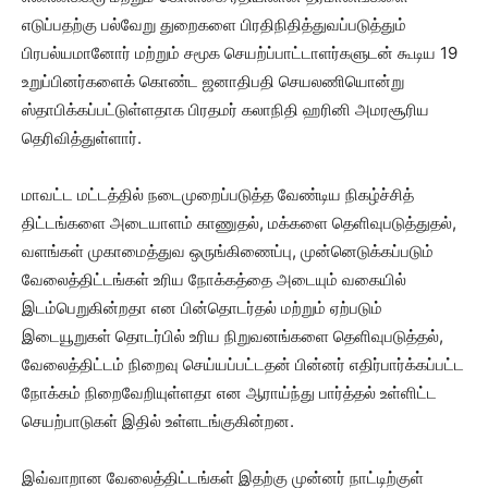
எடுப்பதற்கு பல்வேறு துறைகளை பிரதிநிதித்துவப்படுத்தும்
பிரபல்யமானோர் மற்றும் சமூக செயற்ப்பாட்டாளர்களுடன் கூடிய 19
உறுப்பினர்களைக் கொண்ட ஜனாதிபதி செயலணியொன்று
ஸ்தாபிக்கப்பட்டுள்ளதாக பிரதமர் கலாநிதி ஹரினி அமரசூரிய
தெரிவித்துள்ளார்.
மாவட்ட மட்டத்தில் நடைமுறைப்படுத்த வேண்டிய நிகழ்ச்சித்
திட்டங்களை அடையாளம் காணுதல், மக்களை தெளிவுபடுத்துதல்,
வளங்கள் முகாமைத்துவ ஒருங்கிணைப்பு, முன்னெடுக்கப்படும்
வேலைத்திட்டங்கள் உரிய நோக்கத்தை அடையும் வகையில்
இடம்பெறுகின்றதா என பின்தொடர்தல் மற்றும் ஏற்படும்
இடையூறுகள் தொடர்பில் உரிய நிறுவனங்களை தெளிவுபடுத்தல்,
வேலைத்திட்டம் நிறைவு செய்யப்பட்டதன் பின்னர் எதிர்பார்க்கப்பட்ட
நோக்கம் நிறைவேறியுள்ளதா என ஆராய்ந்து பார்த்தல் உள்ளிட்ட
செயற்பாடுகள் இதில் உள்ளடங்குகின்றன.
இவ்வாறான வேலைத்திட்டங்கள் இதற்கு முன்னர் நாட்டிற்குள்