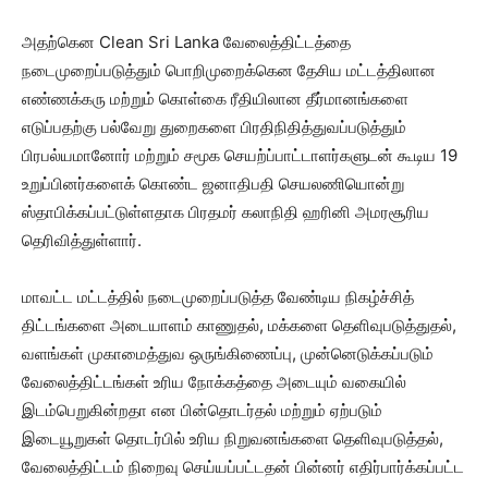
அதற்கென Clean Sri Lanka வேலைத்திட்டத்தை
நடைமுறைப்படுத்தும் பொறிமுறைக்கென தேசிய மட்டத்திலான
எண்ணக்கரு மற்றும் கொள்கை ரீதியிலான தீர்மானங்களை
எடுப்பதற்கு பல்வேறு துறைகளை பிரதிநிதித்துவப்படுத்தும்
பிரபல்யமானோர் மற்றும் சமூக செயற்ப்பாட்டாளர்களுடன் கூடிய 19
உறுப்பினர்களைக் கொண்ட ஜனாதிபதி செயலணியொன்று
ஸ்தாபிக்கப்பட்டுள்ளதாக பிரதமர் கலாநிதி ஹரினி அமரசூரிய
தெரிவித்துள்ளார்.
மாவட்ட மட்டத்தில் நடைமுறைப்படுத்த வேண்டிய நிகழ்ச்சித்
திட்டங்களை அடையாளம் காணுதல், மக்களை தெளிவுபடுத்துதல்,
வளங்கள் முகாமைத்துவ ஒருங்கிணைப்பு, முன்னெடுக்கப்படும்
வேலைத்திட்டங்கள் உரிய நோக்கத்தை அடையும் வகையில்
இடம்பெறுகின்றதா என பின்தொடர்தல் மற்றும் ஏற்படும்
இடையூறுகள் தொடர்பில் உரிய நிறுவனங்களை தெளிவுபடுத்தல்,
வேலைத்திட்டம் நிறைவு செய்யப்பட்டதன் பின்னர் எதிர்பார்க்கப்பட்ட