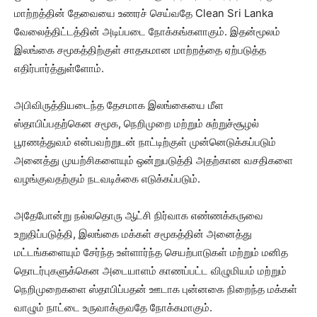
மாற்றத்தின் தேவையை உணரச் செய்வதே Clean Sri Lanka
வேலைத்திட்டத்தின் அடிப்படை நோக்கங்களாகும். இதன்மூலம்
இலங்கை சமூகத்திற்குள் சாதகமான மாற்றத்தை ஏற்படுத்த
எதிர்பார்த்துள்ளோம்.
அபிவிருத்தியடைந்த தேசமாக இலங்கையை மீள
ஸ்தாபிப்பதற்கென சமூக, நெறிமுறை மற்றும் சுற்றுச்சூழல்
பூரணத்துவம் என்பவற்றுடன் நாட்டிற்குள் முன்னெடுக்கப்படும்
அனைத்து முயற்சிகளையும் ஒன்றுபடுத்தி அதற்கான வசதிகளை
வழங்குவதற்கும் நடவடிக்கை எடுக்கப்படும்.
அதேபோன்று நல்லதொரு ஆட்சி நிர்வாக எண்ணக்கருவை
உறுதிப்படுத்தி, இலங்கை மக்கள் சமூகத்தின் அனைத்து
மட்டங்களையும் சேர்ந்த உள்ளார்ந்த செயற்பாடுகள் மற்றும் மனித
தொடர்புகளுக்கென அடையாளம் காணப்பட்ட விழுமியம் மற்றும்
நெறிமுறைகளை ஸ்தாபிப்பதன் ஊடாக புன்னகை நிறைந்த மக்கள்
வாழும் நாட்டை உருவாக்குவதே நோக்கமாகும்.