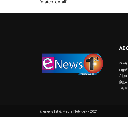
[match-detail]
AB
எமது
எழுத
அனுப
நிறு
பதிவ
© enews1st & Media Network - 2021