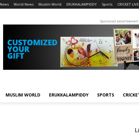
 News
World News
Muslim World
ERUKKALAMPIDDY
Sports
CRICKET LIVE
Sponsored advertisement
MUSLIM WORLD
ERUKKALAMPIDDY
SPORTS
CRICKE
L