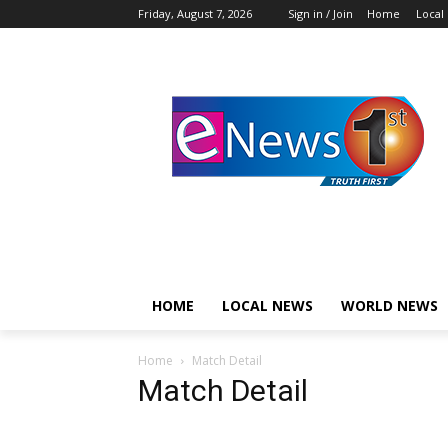
Friday, August 7, 2026
Sign in / Join
Home
Local
HOME
LOCAL NEWS
WORLD NEWS
Home
Match Detail
Match Detail