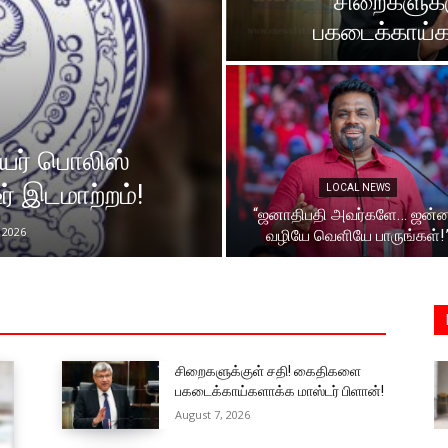
சிறைகளுக்
பகடைக்காய்கள
உயர் பொலிஸ்
ர் இடமாற்றம்!
LOCAL NEWS
“ஜனாதிபதி அவர்களே… ஜன்ன
 2026
வழியே வெளியே பாருங்கள்!
சிறைகளுக்குள் சதி! கைதிகளை
பகடைக்காய்களாக்க மாஸ்டர் பிளான்!
August 7, 2026