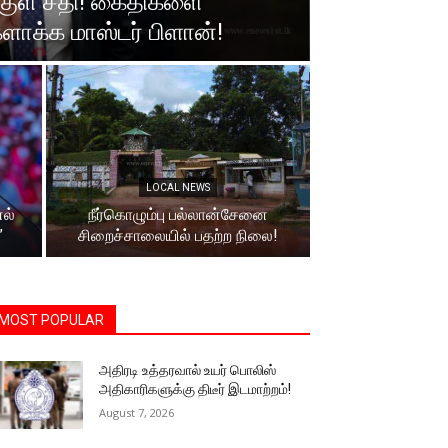
குள் சதி! கைதிகளை
ாக்க மாஸ்டர் பிளான்!
LOCAL NEWS
ல்
நீர்கொழும்பு பல்லான்சேனை
”
சிறைச்சாலையில் பதற்ற நிலை!
MOST POPULAR
அதிரடி உத்தரவால் உயர் பொலிஸ்
அதிகாரிகளுக்கு திடீர் இடமாற்றம்!
August 7, 2026