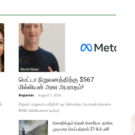
World News
மெட்டா நிறுவனத்திற்கு $567
மில்லியன் அசுர அபராதம்!
Reporter
-
August 7, 2026
ல்
சிறுவர் பாதுகாப்பு வீழ்ச்சி: ஒட்டுமொத்த அபராதத் தொகை
$942 மில்லியனாக உயர்வு!
கொதிக்கும் தென் கொரியா: தாங்க
முடியாத வெப்பத்தால் 21 பேர் பலி!