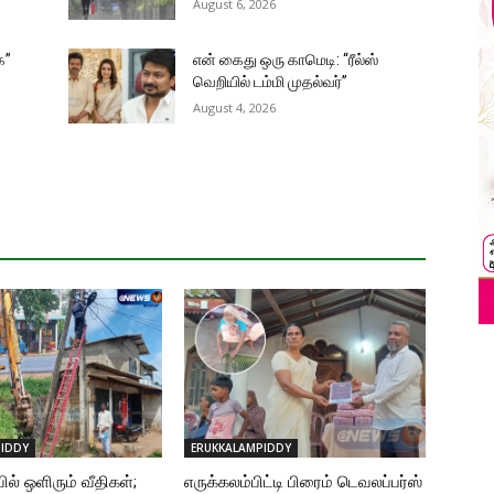
August 6, 2026
க”
என் கைது ஒரு காமெடி: “ரீல்ஸ்
வெறியில் டம்மி முதல்வர்”
August 4, 2026
IDDY
ERUKKALAMPIDDY
ில் ஒளிரும் வீதிகள்;
எருக்கலம்பிட்டி பிரைம் டெவலப்பர்ஸ்