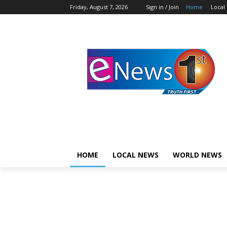
Friday, August 7, 2026
Sign in / Join
Home
Local
HOME
LOCAL NEWS
WORLD NEWS