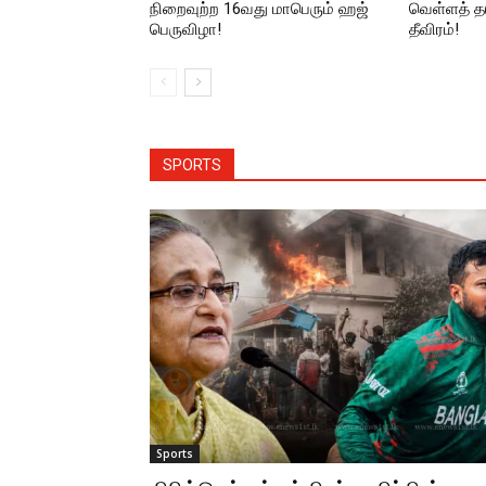
நிறைவுற்ற 16வது மாபெரும் ஹஜ்
வெள்ளத் தட
பெருவிழா!
தீவிரம்!
SPORTS
Sports