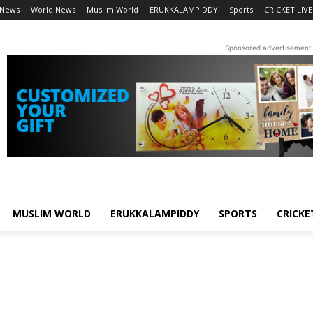
 News
World News
Muslim World
ERUKKALAMPIDDY
Sports
CRICKET LIVE
Sponsored advertisement
MUSLIM WORLD
ERUKKALAMPIDDY
SPORTS
CRICKE