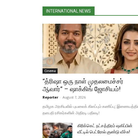
INTERNATIONAL NEWS
Cinema
“த்ரிஷா ஒரு நாள் முதலமைச்சர்
ஆவார்” – ஷாக்கிங் ஜோசியம்!
Reporter
-
August 7, 2026
தமிழக அரசியலில் புயலைக் கிளப்பும் கணிப்பு; இணையத்தி
தளபதி ரசிகர்களின் அதிரடி பதிலடி!
கிரிக்கெட் நட்சத்திரம் ஷகிப்பின்
வீட்டில் பெட்ரோல் குண்டு வீச்சு!