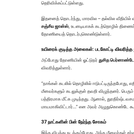
தெரிவிக்கப்பட்டுள்ளது.
இதனைத் தொடர்ந்து, மாரவில – தல்வில வீதியில
சஞ்சீவ ஜான்ஸ்
, உடனடியாகக் கடற்றொழில் திணை
தோணியைத் தொடர்புகொண்டுள்ளார்.
உயிரைக் குடித்த அலைகள்: படகோட்டி விவரித்த 
அப்போது தோணியின் ஓட்டுநர்
துசித பெர்னாண்
விவரித்துள்ளார்.
“நாங்கள் கடலில் தொழிலில் ஈடுபட்டிருந்தபோது, 
மீனவர்களும் கடலுக்குள் தவறி விழுந்தனர். பெரும்
பத்திரமாக மீட்க முடிந்தது. ஆனால், துரதிர்ஷ்ட
மாயமாகிவிட்டார்…” என அவர் அழுதுகொண்டே கூறி
37 நாட்களின் பின் நேர்ந்த சோகம்
இந்த விபத்து நடக்கும்போது, அந்த மீனவர்கள் சர்