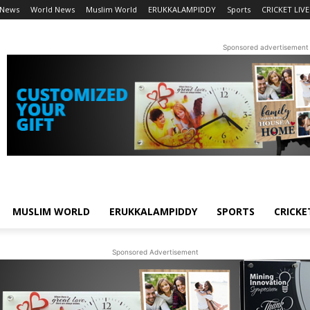
 News
World News
Muslim World
ERUKKALAMPIDDY
Sports
CRICKET LIVE
Sponsored advertisement
MUSLIM WORLD
ERUKKALAMPIDDY
SPORTS
CRICKE
Sponsored Advertisement