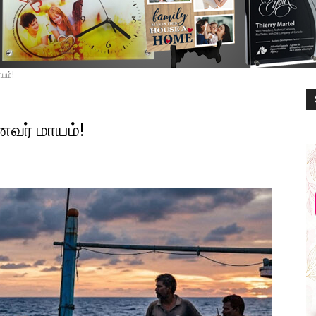
யம்!
னவர் மாயம்!