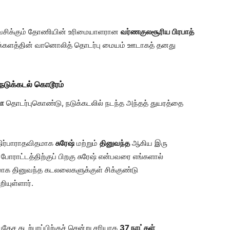
் வசிக்கும் தோணியின் உரிமையாளரான
வர்ணகுலசூரிய பிரபாத்
க்களத்தின் வானொலித் தொடர்பு மையம் ஊடாகத் தனது
நடுக்கடல் கொடூரம்
டோ
தொடர்புகொண்டு, நடுக்கடலில் நடந்த அந்தத் துயரத்தை
எதிர்பாராதவிதமாக
சுரேஷ்
மற்றும்
தினுவந்த
ஆகிய இரு
 போராட்டத்திற்குப் பிறகு சுரேஷ் என்பவரை எங்களால்
வசமாக தினுவந்த கடலலைகளுக்குள் சிக்குண்டு
யுள்ளார்.
வதேச கடற்பரப்பிற்குச் சென்று சரியாக
37 நாட்கள்