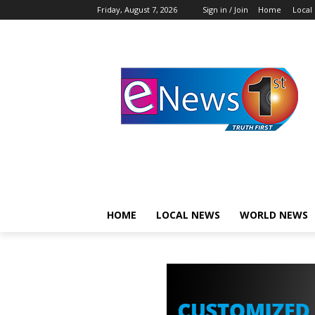
Friday, August 7, 2026
Sign in / Join
Home
Local
HOME
LOCAL NEWS
WORLD NEWS