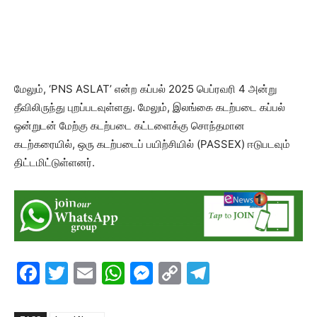
மேலும், ‘PNS ASLAT’ என்ற கப்பல் 2025 பெப்ரவரி 4 அன்று
தீவிலிருந்து புறப்படவுள்ளது. மேலும், இலங்கை கடற்படை கப்பல்
ஒன்றுடன் மேற்கு கடற்படை கட்டளைக்கு சொந்தமான
கடற்கரையில், ஒரு கடற்படைப் பயிற்சியில் (PASSEX) ஈடுபடவும்
திட்டமிட்டுள்ளனர்.
F
T
E
W
M
C
T
a
w
m
h
e
o
el