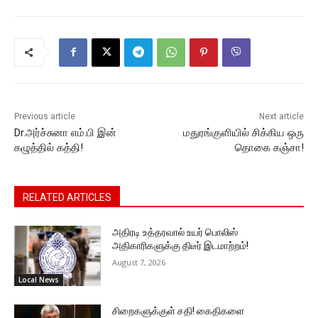
e
er
l
s
s
y
gr
b
A
e
Li
a
o
p
n
n
m
o
p
g
k
k
er
Previous article
Next article
Dr.அர்ச்சுனா எம்.பி இன்
மதுரங்குளியில் சிக்கிய ஒரு
கழுத்தில் கத்தி!
தொகை கஞ்சா!
RELATED ARTICLES
அதிரடி உத்தரவால் உயர் பொலிஸ்
அதிகாரிகளுக்கு திடீர் இடமாற்றம்!
August 7, 2026
Local News
சிறைகளுக்குள் சதி! கைதிகளை