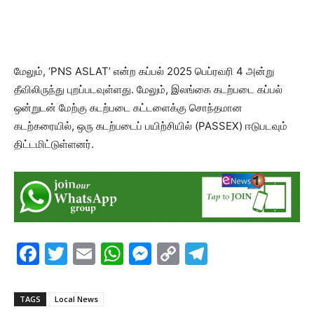
மேலும், ‘PNS ASLAT’ என்ற கப்பல் 2025 பெப்ரவரி 4 அன்று
தீவிலிருந்து புறப்படவுள்ளது. மேலும், இலங்கை கடற்படை கப்பல்
ஒன்றுடன் மேற்கு கடற்படை கட்டளைக்கு சொந்தமான
கடற்கரையில், ஒரு கடற்படைப் பயிற்சியில் (PASSEX) ஈடுபடவும்
திட்டமிட்டுள்ளனர்.
F
T
E
W
M
C
T
a
w
m
h
e
o
el
c
itt
ai
at
s
p
e
TAGS
Local News