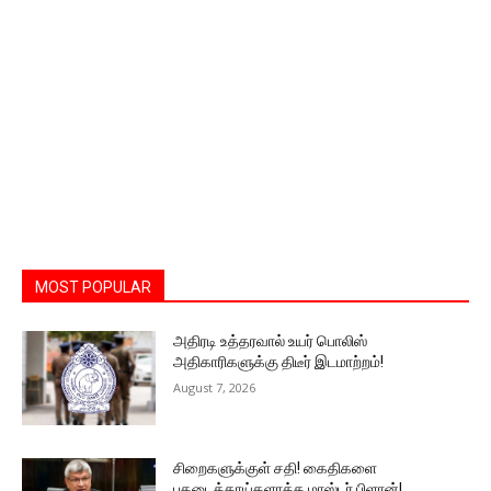
MOST POPULAR
அதிரடி உத்தரவால் உயர் பொலிஸ்
அதிகாரிகளுக்கு திடீர் இடமாற்றம்!
August 7, 2026
சிறைகளுக்குள் சதி! கைதிகளை
பகடைக்காய்களாக்க மாஸ்டர் பிளான்!