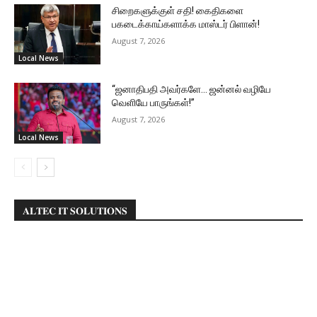
சிறைகளுக்குள் சதி! கைதிகளை
பகடைக்காய்களாக்க மாஸ்டர் பிளான்!
August 7, 2026
Local News
“ஜனாதிபதி அவர்களே… ஜன்னல் வழியே
வெளியே பாருங்கள்!”
August 7, 2026
Local News
𝐀𝐋𝐓𝐄𝐂 𝐈𝐓 𝐒𝐎𝐋𝐔𝐓𝐈𝐎𝐍𝐒