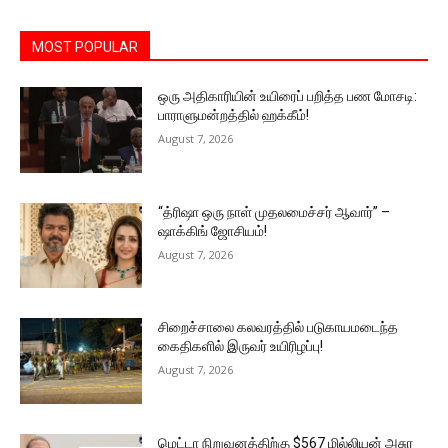
MOST POPULAR
ஒரு அதிகாரியின் உயிரைப் பறித்த பண மோசடி:
பாராளுமன்றத்தில் ஹக்கீம்!
August 7, 2026
“த்ரிஷா ஒரு நாள் முதலமைச்சர் ஆவார்” –
ஷாக்கிங் ஜோசியம்!
August 7, 2026
சிறைச்சாலை கலவரத்தில் படுகாயமடைந்த
கைதிகளில் இருவர் உயிரிழப்பு!
August 7, 2026
மெட்டா நிறுவனத்திற்கு $567 மில்லியன் அசுர