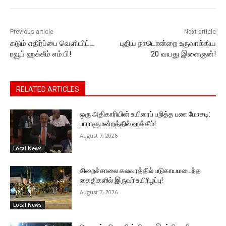
o
p
g
k
k
er
Previous article
Next article
கடும் எதிர்ப்பை வெளியிட்ட
புதிய நாடொன்றை உருவாக்கிய
ரவூப் ஹக்கீம் எம்.பி!
20 வயது இளைஞன்!
RELATED ARTICLES
ஒரு அதிகாரியின் உயிரைப் பறித்த பண மோசடி:
பாராளுமன்றத்தில் ஹக்கீம்!
August 7, 2026
Local News
சிறைச்சாலை கலவரத்தில் படுகாயமடைந்த
கைதிகளில் இருவர் உயிரிழப்பு!
August 7, 2026
Local News