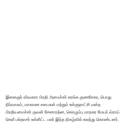
இளைஞர் விவகார பிரதி அமைச்சர் எரங்க குணசேகர, பொது
நிர்வாகம், மாகாண சபைகள் மற்றும் உள்ளூராட்சி மன்ற
பிரதியமைச்சர் ருவன் சேனாரத்ன, கொழும்பு மாநகர மேயர் வ்ராய்
கெலீ பல்தாசர் உள்ளிட்ட பலர் இந்த நிகழ்வில் கலந்து கொண்டனர்.