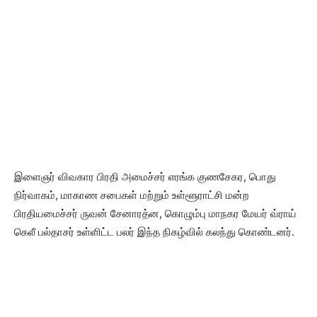
இளைஞர் விவகார பிரதி அமைச்சர் எரங்க குணசேகர, பொது
நிர்வாகம், மாகாண சபைகள் மற்றும் உள்ளூராட்சி மன்ற
பிரதியமைச்சர் ருவன் சேனாரத்ன, கொழும்பு மாநகர மேயர் வ்ராய்
கெலீ பல்தாசர் உள்ளிட்ட பலர் இந்த நிகழ்வில் கலந்து கொண்டனர்.