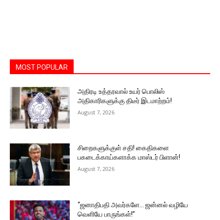
MOST POPULAR
அதிரடி உத்தரவால் உயர் பொலிஸ்
அதிகாரிகளுக்கு திடீர் இடமாற்றம்!
August 7, 2026
சிறைகளுக்குள் சதி! கைதிகளை
பகடைக்காய்களாக்க மாஸ்டர் பிளான்!
August 7, 2026
“ஜனாதிபதி அவர்களே… ஜன்னல் வழியே
வெளியே பாருங்கள்!”