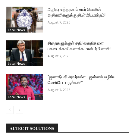
அதிரடி உத்தரவால் உயர் பொலிஸ்
அதிகாரிகளுக்கு திடீர் இடமாற்றம்!
August 7, 2026
Local News
சிறைகளுக்குள் சதி! கைதிகளை
பகடைக்காய்களாக்க மாஸ்டர் பிளான்!
August 7, 2026
Local News
“ஜனாதிபதி அவர்களே… ஜன்னல் வழியே
வெளியே பாருங்கள்!”
August 7, 2026
Local News
𝐀𝐋𝐓𝐄𝐂 𝐈𝐓 𝐒𝐎𝐋𝐔𝐓𝐈𝐎𝐍𝐒