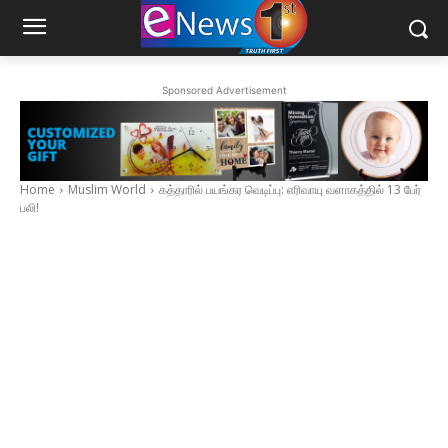
Sponsored Advertisement
Home
Muslim World
கத்தாரில் பயங்கர வெடிப்பு: எரிவாயு வளாகத்தில் 13 பேர்
பலி!