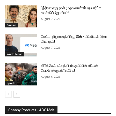
“த்ரிஷா ஒரு நாள் முதலமைச்சர் ஆவார்” –
ஷாக்கிங் ஜோசியம்!
August 7, 2026
Cinema
மெட்டா நிறுவனத்திற்கு $567 மில்லியன் அசுர
அபராதம்!
August 7, 2026
World News
கிரிக்கெட் நட்சத்திரம் ஷகிப்பின் வீட்டில்
பெட்ரோல் குண்டு வீச்சு!
August 6, 2026
Sports
Shaahy Products - ABC Malt