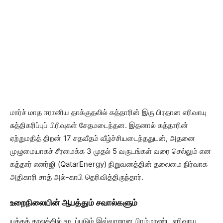
மார்ச் மாத ஈரானிய தாக்குதலில் கத்தாரின் இரு பிரதான எரிவாயு
சுத்திகரிப்புப் பிரிவுகள் சேதமடைந்தன. இதனால் கத்தாரின்
ஏற்றுமதித் திறன் 17 சதவீதம் வீழ்ச்சியடைந்ததுடன், அதனை
முழுமையாகச் சீரமைக்க 3 முதல் 5 வருடங்கள் வரை செல்லும் என
கத்தார் எனர்ஜி (QatarEnergy) நிறுவனத்தின் தலைமை நிர்வாக
அதிகாரி சாத் அல்-காபி தெரிவித்திருந்தார்.
உறைநிலையின் ஆபத்தும் சவால்களும்
யுத்தக் காலத்தில் மூடப்படும் இவ்வாறான பிரம்மாண்ட எரிவாயு