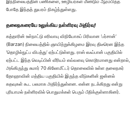
இந்நிலையத்தின் பணிகளை, ஊழியர்கள் மீண்டும் ஆரம்பித்த
போதே இந்தத் துயரம் நிகழ்ந்துள்ளது.
தலைநகரையே உலுக்கிய நள்ளிரவு அதிர்வு!
கத்தாரின் உள்நாட்டு எரிவாயு விநியோகப் பிரிவான ‘பர்சான்’
(Barzan) நிலையத்தில் ஞாயிற்றுக்கிழமை இரவு திடீரென இந்த
‘தொழில்நுட்ப விபத்து’ ஏற்பட்டுள்ளது. ராஸ் லஃப்பான் பகுதியில்
ஏற்பட்ட இந்த வெடிப்பின் வீரியம் எவ்வளவு கொடூரமானது என்றால்,
அங்கிருந்து சுமார் 70 கிலோமீட்டர் தொலைவில் உள்ள தலைநகர்
தோஹாவின் மத்திய பகுதியில் இருந்த வீடுகளின் ஜன்னல்
கதவுகள் கூட பலமாக அதிர்ந்துள்ளன. என்ன நடக்கிறது என்று
புரியாமல் நள்ளிரவில் பொதுமக்கள் பெரும் பீதிக்குள்ளாகினர்.