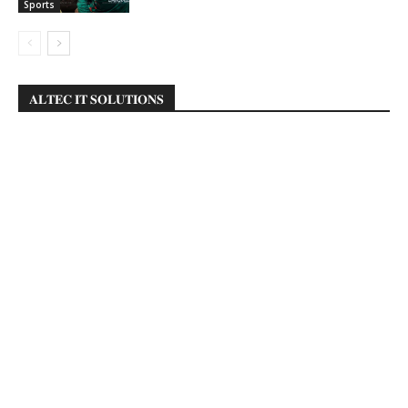
Sports
𝐀𝐋𝐓𝐄𝐂 𝐈𝐓 𝐒𝐎𝐋𝐔𝐓𝐈𝐎𝐍𝐒