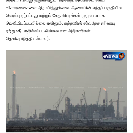
விசாரணைகளை ஆரம்பித்துள்ளன. ஆலையின் எந்தப் பகுதியில்
வெடிப்பு ஏற்பட்டது மற்றும் சேத விபரங்கள் முழுமையாக
வெளியிடப்படவில்லை எனினும், கத்தாரின் சர்வதேச எரிவாயு
ஏற்றுமதி பாதிக்கப்படவில்லை என அதிகாரிகள்
தெளிவுபடுத்தியுள்ளனர்.