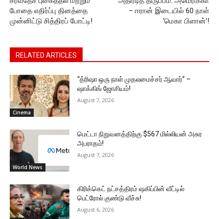
சர்வதேச புகைத்தல் மற்றும்
அதிரடித் திருப்பம்: அமெரிக்கா
போதை எதிர்ப்பு தினத்தை
– ஈரான் இடையில் 60 நாள்
முன்னிட்டு சித்திரப் போட்டி!
‘மெகா பிளான்’!
RELATED ARTICLES
“த்ரிஷா ஒரு நாள் முதலமைச்சர் ஆவார்” –
ஷாக்கிங் ஜோசியம்!
August 7, 2026
Cinema
மெட்டா நிறுவனத்திற்கு $567 மில்லியன் அசுர
அபராதம்!
August 7, 2026
World News
கிரிக்கெட் நட்சத்திரம் ஷகிப்பின் வீட்டில்
பெட்ரோல் குண்டு வீச்சு!
August 6, 2026