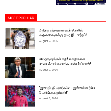
MOST POPULAR
அதிரடி உத்தரவால் உயர் பொலிஸ்
அதிகாரிகளுக்கு திடீர் இடமாற்றம்!
August 7, 2026
சிறைகளுக்குள் சதி! கைதிகளை
பகடைக்காய்களாக்க மாஸ்டர் பிளான்!
August 7, 2026
“ஜனாதிபதி அவர்களே… ஜன்னல் வழியே
வெளியே பாருங்கள்!”
August 7, 2026