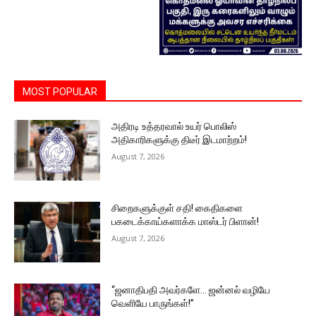
MOST POPULAR
அதிரடி உத்தரவால் உயர் பொலிஸ்
அதிகாரிகளுக்கு திடீர் இடமாற்றம்!
August 7, 2026
சிறைகளுக்குள் சதி! கைதிகளை
பகடைக்காய்களாக்க மாஸ்டர் பிளான்!
August 7, 2026
“ஜனாதிபதி அவர்களே… ஜன்னல் வழியே
வெளியே பாருங்கள்!”