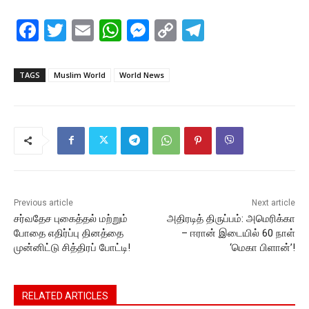
F
T
E
W
M
C
T
a
w
m
h
e
o
el
c
itt
ai
at
s
p
e
TAGS
Muslim World
World News
e
er
l
s
s
y
gr
b
A
e
Li
a
o
p
n
n
m
o
p
g
k
k
er
Previous article
Next article
சர்வதேச புகைத்தல் மற்றும்
அதிரடித் திருப்பம்: அமெரிக்கா
போதை எதிர்ப்பு தினத்தை
– ஈரான் இடையில் 60 நாள்
முன்னிட்டு சித்திரப் போட்டி!
‘மெகா பிளான்’!
RELATED ARTICLES