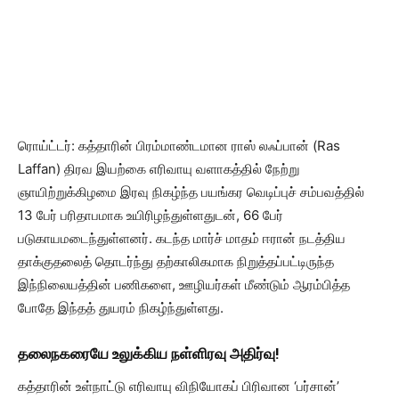
ரொய்ட்டர்: கத்தாரின் பிரம்மாண்டமான ராஸ் லஃப்பான் (Ras
Laffan) திரவ இயற்கை எரிவாயு வளாகத்தில் நேற்று
ஞாயிற்றுக்கிழமை இரவு நிகழ்ந்த பயங்கர வெடிப்புச் சம்பவத்தில்
13 பேர் பரிதாபமாக உயிரிழந்துள்ளதுடன், 66 பேர்
படுகாயமடைந்துள்ளனர். கடந்த மார்ச் மாதம் ஈரான் நடத்திய
தாக்குதலைத் தொடர்ந்து தற்காலிகமாக நிறுத்தப்பட்டிருந்த
இந்நிலையத்தின் பணிகளை, ஊழியர்கள் மீண்டும் ஆரம்பித்த
போதே இந்தத் துயரம் நிகழ்ந்துள்ளது.
தலைநகரையே உலுக்கிய நள்ளிரவு அதிர்வு!
கத்தாரின் உள்நாட்டு எரிவாயு விநியோகப் பிரிவான ‘பர்சான்’