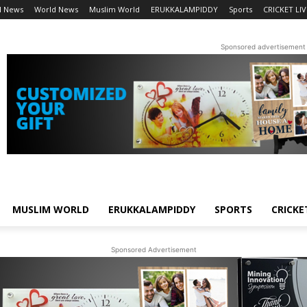
l News
World News
Muslim World
ERUKKALAMPIDDY
Sports
CRICKET LIV
Sponsored advertisement
MUSLIM WORLD
ERUKKALAMPIDDY
SPORTS
CRICKE
Sponsored Advertisement