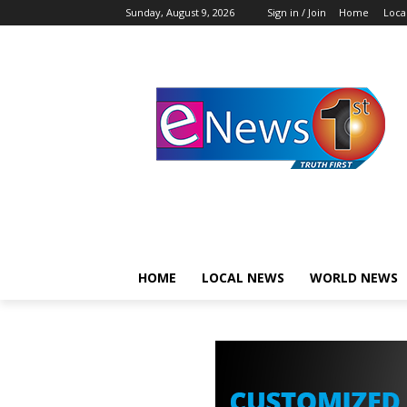
Sunday, August 9, 2026
Sign in / Join
Home
Loca
HOME
LOCAL NEWS
WORLD NEWS