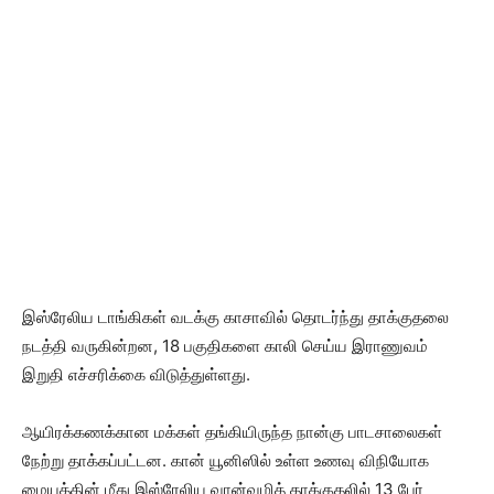
இஸ்ரேலிய டாங்கிகள் வடக்கு காசாவில் தொடர்ந்து தாக்குதலை
நடத்தி வருகின்றன, 18 பகுதிகளை காலி செய்ய இராணுவம்
இறுதி எச்சரிக்கை விடுத்துள்ளது.
ஆயிரக்கணக்கான மக்கள் தங்கியிருந்த நான்கு பாடசாலைகள்
நேற்று தாக்கப்பட்டன. கான் யூனிஸில் உள்ள உணவு விநியோக
மையத்தின் மீது இஸ்ரேலிய வான்வழித் தாக்குதலில் 13 பேர்