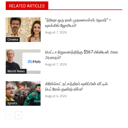
RELATED ARTICLES
“த்ரிஷா ஒரு நாள் முதலமைச்சர் ஆவார்” –
ஷாக்கிங் ஜோசியம்!
August 7, 2026
Cinema
மெட்டா நிறுவனத்திற்கு $567 மில்லியன் அசுர
அபராதம்!
August 7, 2026
World News
கிரிக்கெட் நட்சத்திரம் ஷகிப்பின் வீட்டில்
பெட்ரோல் குண்டு வீச்சு!
August 6, 2026
Sports