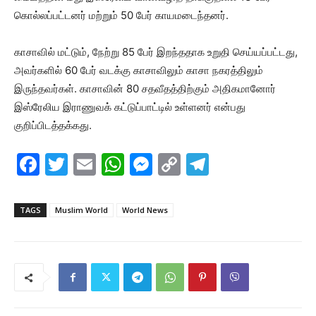
கொல்லப்பட்டனர் மற்றும் 50 பேர் காயமடைந்தனர்.
காசாவில் மட்டும், நேற்று 85 பேர் இறந்ததாக உறுதி செய்யப்பட்டது,
அவர்களில் 60 பேர் வடக்கு காசாவிலும் காசா நகரத்திலும்
இருந்தவர்கள். காசாவின் 80 சதவீதத்திற்கும் அதிகமானோர்
இஸ்ரேலிய இராணுவக் கட்டுப்பாட்டில் உள்ளனர் என்பது
குறிப்பிடத்தக்கது.
F
T
E
W
M
C
T
a
w
m
h
e
o
el
c
itt
ai
at
s
p
e
TAGS
Muslim World
World News
e
er
l
s
s
y
gr
b
A
e
Li
a
o
p
n
n
m
o
p
g
k