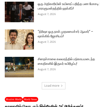
ஒரு அதிகாரியின் உயிரைப் பறித்த பண மோசடி:
பாராளுமன்றத்தில் ஹக்கீம்!
August 7, 2026
“த்ரிஷா ஒரு நாள் முதலமைச்சர் ஆவார்” –
ஷாக்கிங் ஜோசியம்!
August 7, 2026
சிறைச்சாலை கலவரத்தில் படுகாயமடைந்த
கைதிகளில் இருவர் உயிரிழப்பு!
August 7, 2026
Load more
Muslim World
World News
காஸாவில் தொடரும் இஸ்ரேலின் அட்டூழித்தனம்!