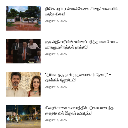
நீர்கொழும்பு பல்லான்சேனை சிறைச்சாலையில்
பதற்ற நிலை!
August 7, 2026
ஒரு அதிகாரியின் உயிரைப் பறித்த பண மோசடி:
பாராளுமன்றத்தில் ஹக்கீம்!
August 7, 2026
“த்ரிஷா ஒரு நாள் முதலமைச்சர் ஆவார்” –
ஷாக்கிங் ஜோசியம்!
August 7, 2026
சிறைச்சாலை கலவரத்தில் படுகாயமடைந்த
கைதிகளில் இருவர் உயிரிழப்பு!
August 7, 2026