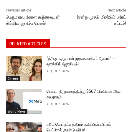
k
er
Previous article
Next article
பெருமளவு கேரள கஞ்சாவுடன்
இன்று முதல் மீண்டும் பரேட்
சிக்கிய குடும்ப பெண்!
சட்டம்!
RELATED ARTICLES
“த்ரிஷா ஒரு நாள் முதலமைச்சர் ஆவார்” –
ஷாக்கிங் ஜோசியம்!
August 7, 2026
Cinema
மெட்டா நிறுவனத்திற்கு $567 மில்லியன் அசுர
அபராதம்!
August 7, 2026
World News
கிரிக்கெட் நட்சத்திரம் ஷகிப்பின் வீட்டில்
பெட்ரோல் குண்டு வீச்சு!