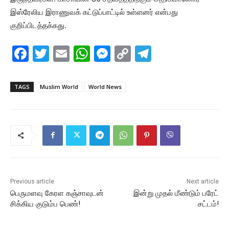
இஸ்ரேலிய இராணுவக் கட்டுப்பாட்டில் உள்ளனர் என்பது
குறிப்பிடத்தக்கது.
F
T
E
W
M
C
T
a
w
m
h
e
o
el
c
itt
ai
at
s
p
e
TAGS
Muslim World
World News
e
er
l
s
s
y
gr
b
A
e
Li
a
o
p
n
n
m
o
p
g
k
k
er
Previous article
Next article
பெருமளவு கேரள கஞ்சாவுடன்
இன்று முதல் மீண்டும் பரேட்
சிக்கிய குடும்ப பெண்!
சட்டம்!