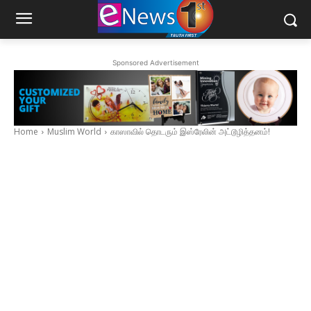
Sponsored Advertisement
Home
Muslim World
காஸாவில் தொடரும் இஸ்ரேலின் அட்டூழித்தனம்!