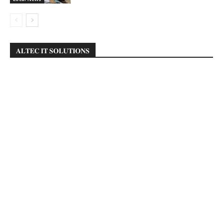
𝐀𝐋𝐓𝐄𝐂 𝐈𝐓 𝐒𝐎𝐋𝐔𝐓𝐈𝐎𝐍𝐒