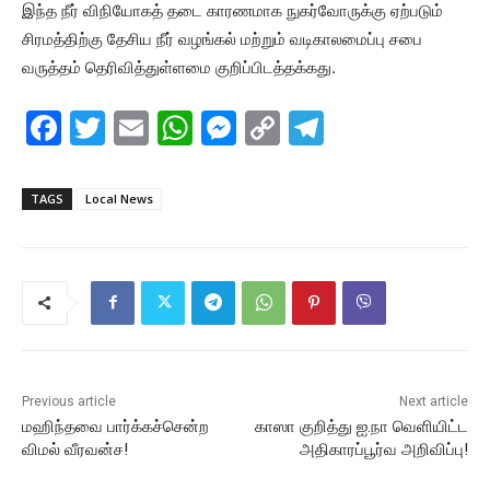
இந்த நீர் விநியோகத் தடை காரணமாக நுகர்வோருக்கு ஏற்படும்
சிரமத்திற்கு தேசிய நீர் வழங்கல் மற்றும் வடிகாலமைப்பு சபை
வருத்தம் தெரிவித்துள்ளமை குறிப்பிடத்தக்கது.
F
T
E
W
M
C
T
a
w
m
h
e
o
el
c
itt
ai
at
s
p
e
TAGS
Local News
e
er
l
s
s
y
gr
b
A
e
Li
a
o
p
n
n
m
o
p
g
k
k
er
Previous article
Next article
மஹிந்தவை பார்க்கச்சென்ற
காஸா குறித்து ஐ.நா வெளியிட்ட
விமல் வீரவன்ச!
அதிகாரப்பூர்வ அறிவிப்பு!