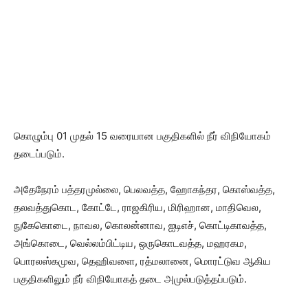
கொழும்பு 01 முதல் 15 வரையான பகுதிகளில் நீர் விநியோகம்
தடைப்படும்.
அதேநேரம் பத்தரமுல்லை, பெலவத்த, ஹோகந்தர, கொஸ்வத்த,
தலவத்துகொட, கோட்டே, ராஜகிரிய, மிரிஹான, மாதிவெல,
நுகேகொடை, நாவல, கொலன்னாவ, ஐடிஎச், கொட்டிகாவத்த,
அங்கொடை, வெல்லம்பிட்டிய, ஒருகொடவத்த, மஹரகம,
பொரலஸ்கமுவ, தெஹிவளை, ரத்மலானை, மொரட்டுவ ஆகிய
பகுதிகளிலும் நீர் விநியோகத் தடை அமுல்படுத்தப்படும்.