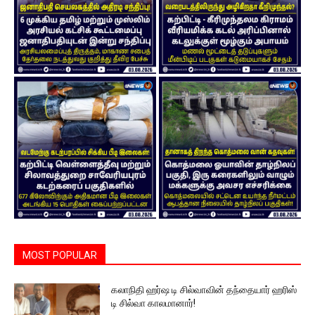
MOST POPULAR
கலாநிதி ஹர்ஷ டி சில்வாவின் தந்தையார் ஹரிஸ்
டி சில்வா காலமானார்!