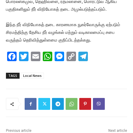
பொரலஸ்கமுவ, தெஹிவளை, ரத்மலானை, மொரட்டுவ ஆகிய
பகுதிகளிலும் நீர் விநியோகத் தடை அமுல்படுத்தப்படும்.
இந்த நீர் விநியோகத் தடை காரணமாக நுகர்வோருக்கு ஏற்படும்
சிரமத்திற்கு தேசிய நீர் வழங்கல் மற்றும் வடிகாலமைப்பு சபை
வருத்தம் தெரிவித்துள்ளமை குறிப்பிடத்தக்கது.
F
T
E
W
M
C
T
a
w
m
h
e
o
el
c
itt
ai
at
s
p
e
TAGS
Local News
e
er
l
s
s
y
gr
b
A
e
Li
a
o
p
n
n
m
o
p
g
k
k
er
Previous article
Next article