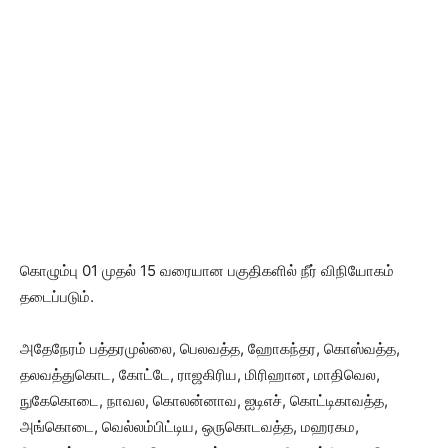
கொழும்பு 01 முதல் 15 வரையான பகுதிகளில் நீர் விநியோகம்
தடைப்படும்.
அதேநேரம் பத்தரமுல்லை, பெலவத்த, ஹோகந்தர, கொஸ்வத்த,
தலவத்துகொட, கோட்டே, ராஜகிரிய, மிரிஹான, மாதிவெல,
நுகேகொடை, நாவல, கொலன்னாவ, ஐடிஎச், கொட்டிகாவத்த,
அங்கொடை, வெல்லம்பிட்டிய, ஒருகொடவத்த, மஹரகம,