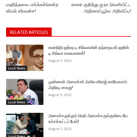
மஹிந்தவை பார்க்கச்சென்ற
காஸா குறித்து ஐ.நா வெளியிட்ட
விமல் வீரவன்ச!
அதிகாரப்பூர்வ அறிவிப்பு!
RELATED ARTICLES
கலாநிதி ஹர்ஷ டி சில்வாவின் தந்தையார் ஹரிஸ்
டி சில்வா காலமானார்!
August 5, 2026
Local News
முன்னாள் அமைச்சர் அகில விராஜ் காரியவசம்
அதிரடி கைது!
August 5, 2026
Local News
அமைச்சருக்கும் பிரதி அமைச்சருக்குமிடையே
உச்சக்கட்டப் போர்!
August 5, 2026
Local News