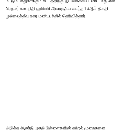
மட்டும் பாதுகாக்கும் சட்டத்திற்கு இடமளிக்கப்படமாட்டாது என
பிரதமர் கலாநிதி ஹரிணி அமரசூரிய கடந்த 16ஆம் திகதி
முல்லைத்தீவு நகர மண்டபத்தில் தெரிவித்தார்.
அடுத்த ஆண்டு முதல் பிள்ளைகளின் கற்றல் முறைகளை