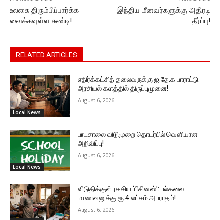
உலகை திரும்பிப்பார்க்க
இந்திய மீனவர்களுக்கு அதிரடி
வைக்கவுள்ள கண்டி!
தீர்ப்பு!
RELATED ARTICLES
எதிர்க்கட்சித் தலைவருக்கு ஐ.தே.க பாராட்டு:
அரசியல் களத்தில் திருப்புமுனை!
August 6, 2026
Local News
பாடசாலை விடுமுறை தொடர்பில் வௌியான
அறிவிப்பு!
August 6, 2026
Local News
விடுதிக்குள் ரகசிய ‘பிசினஸ்’: பல்கலை
மாணவனுக்கு ரூ.4 லட்சம் அபராதம்!
August 6, 2026