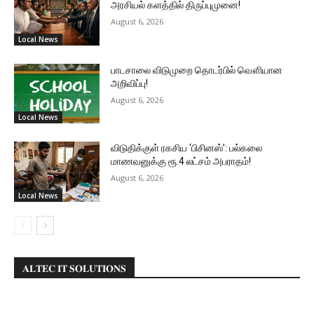
அரசியல் களத்தில் திருப்புமுனை!
August 6, 2026
Local News
பாடசாலை விடுமுறை தொடர்பில் வௌியான
அறிவிப்பு!
August 6, 2026
Local News
விடுதிக்குள் ரகசிய ‘பிசினஸ்’: பல்கலை
மாணவனுக்கு ரூ.4 லட்சம் அபராதம்!
August 6, 2026
Local News
𝐀𝐋𝐓𝐄𝐂 𝐈𝐓 𝐒𝐎𝐋𝐔𝐓𝐈𝐎𝐍𝐒