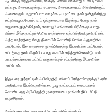
ஆட்சிக்கு வந்துள்ளோம், உங்களுடனேயே எங்களது உடன்படிக்கை
உள்ளது. அனைவருக்கும் சமமான, அனைவரையும் அங்கீகரிக்கும்,
அனைவரும் பாதுகாப்பாக வாழக்கூடிய நாட்டை நாம் ஒன்றுசேர்ந்து
கட்டியெழுப்புவோம். நாம் ஒற்றுமையாக இருக்கும் போது நாம்
வலுவாக இருக்கிறோம், எவராலும் எங்களைப் பிரிக்க முடியாது.
நீங்கள் இந்த நாட்டில் பெரிய மாற்றத்தை ஏற்படுத்தியிருக்கிறீர்கள்.
அந்த மாற்றத்தை வேறு திசையில் கொண்டு செல்ல அனுமதிக்க
மாட்டோம். இனவாதத்தை தூண்டுவதற்கு இடமளிக்க மாட்டோம்.
சட்டத்தை தாம் விரும்பியவாறு கையில் எடுத்துக்கொண்டு பலம்
படைத்தவர்களை மட்டும் பாதுகாக்கும் சட்டத்திற்கு இடமளிக்க
மாட்டோம்.
இதுவரை இந்நாட்டின் அபிவிருத்தி எல்லாப் பிரதேசங்களுக்கும் ஒரே
மாதிரியாக இடம்பெறவில்லை. முழு நாட்டையும் மையமாகக்
கொண்ட ஒரு அபிவிருத்தி முறைமையை நாங்கள் திட்டமிட்டு
வருகிறோம்.
அஸ்வெசும நிவாரண உதவி பெறும் குடும்பங்களின்