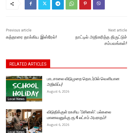
o
p
n
n
m
o
p
g
k
k
er
Previous article
Next article
கத்தாரை தாக்கிய இஸ்ரேல்!
நாட்டில் அதிகரித்த திருட்டுச்
சம்பவங்கள்!
RELATED ARTICLES
பாடசாலை விடுமுறை தொடர்பில் வௌியான
அறிவிப்பு!
August 6, 2026
Local News
விடுதிக்குள் ரகசிய ‘பிசினஸ்’: பல்கலை
மாணவனுக்கு ரூ.4 லட்சம் அபராதம்!
August 6, 2026
Local News