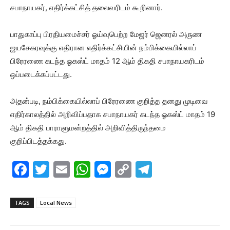
சபாநாயகர், எதிர்க்கட்சித் தலைவரிடம் கூறினார்.
பாதுகாப்பு பிரதியமைச்சர் ஓய்வுபெற்ற மேஜர் ஜெனரல் அருண
ஜயசேகரவுக்கு எதிரான எதிர்க்கட்சியின் நம்பிக்கையில்லாப்
பிரேரணை கடந்த ஓகஸ்ட் மாதம் 12 ஆம் திகதி சபாநாயகரிடம்
ஒப்படைக்கப்பட்டது.
அதன்படி, நம்பிக்கையில்லாப் பிரேரணை குறித்த தனது முடிவை
எதிர்காலத்தில் அறிவிப்பதாக சபாநாயகர் கடந்த ஓகஸ்ட் மாதம் 19
ஆம் திகதி பாராளுமன்றத்தில் அறிவித்திருந்தமை
குறிப்பிடத்தக்கது.
F
T
E
W
M
C
T
a
w
m
h
e
o
el
c
itt
ai
at
s
p
e
TAGS
Local News
e
er
l
s
s
y
gr