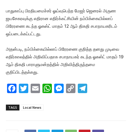
பாதுகாப்பு பிரதியமைச்சர் ஓய்வுபெற்ற மேஜர் ஜெனரல் அருண
ஜயசேகரவுக்கு எதிரான எதிர்க்கட்சியின் நம்பிக்கையில்லாப்
பிரேரணை கடந்த ஓகஸ்ட் மாதம் 12 ஆம் திகதி சபாநாயகரிடம்
ஒப்படைக்கப்பட்டது.
அதன்படி, நம்பிக்கையில்லாப் பிரேரணை குறித்த தனது முடிவை
எதிர்காலத்தில் அறிவிப்பதாக சபாநாயகர் கடந்த ஓகஸ்ட் மாதம் 19
ஆம் திகதி பாராளுமன்றத்தில் அறிவித்திருந்தமை
குறிப்பிடத்தக்கது.
F
T
E
W
M
C
T
a
w
m
h
e
o
el
c
itt
ai
at
s
p
e
TAGS
Local News
e
er
l
s
s
y
gr
b
A
e
Li
a