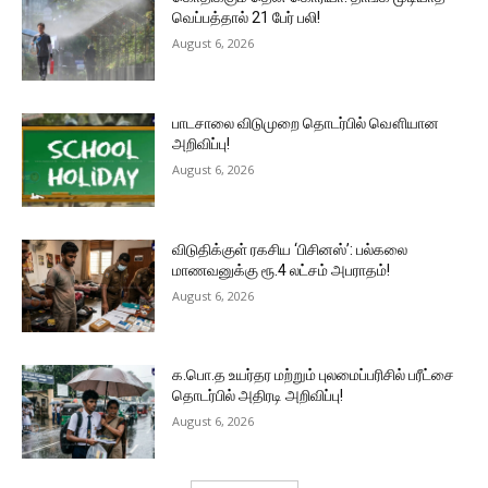
வெப்பத்தால் 21 பேர் பலி!
August 6, 2026
பாடசாலை விடுமுறை தொடர்பில் வௌியான
அறிவிப்பு!
August 6, 2026
விடுதிக்குள் ரகசிய ‘பிசினஸ்’: பல்கலை
மாணவனுக்கு ரூ.4 லட்சம் அபராதம்!
August 6, 2026
க.பொ.த உயர்தர மற்றும் புலமைப்பரிசில் பரீட்சை
தொடர்பில் அதிரடி அறிவிப்பு!
August 6, 2026