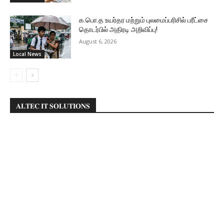
க.பொ.த உயர்தர மற்றும் புலமைப்பரிசில் பரீட்சை
தொடர்பில் அதிரடி அறிவிப்பு!
August 6, 2026
Local News
𝐀𝐋𝐓𝐄𝐂 𝐈𝐓 𝐒𝐎𝐋𝐔𝐓𝐈𝐎𝐍𝐒