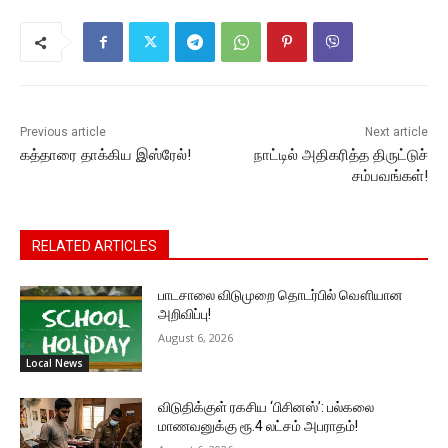
b
A
e
Li
a
o
p
n
n
m
o
p
g
k
k
er
Previous article
Next article
கத்தாரை தாக்கிய இஸ்ரேல்!
நாட்டில் அதிகரித்த திருட்டுச்
சம்பவங்கள்!
RELATED ARTICLES
பாடசாலை விடுமுறை தொடர்பில் வௌியான
அறிவிப்பு!
August 6, 2026
Local News
விடுதிக்குள் ரகசிய ‘பிசினஸ்’: பல்கலை
மாணவனுக்கு ரூ.4 லட்சம் அபராதம்!