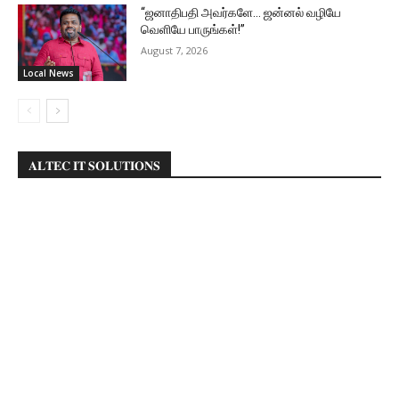
“ஜனாதிபதி அவர்களே… ஜன்னல் வழியே
வெளியே பாருங்கள்!”
August 7, 2026
Local News
𝐀𝐋𝐓𝐄𝐂 𝐈𝐓 𝐒𝐎𝐋𝐔𝐓𝐈𝐎𝐍𝐒