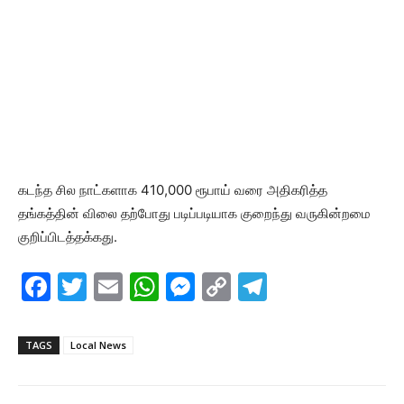
கடந்த சில நாட்களாக 410,000 ரூபாய் வரை அதிகரித்த
தங்கத்தின் விலை தற்போது படிப்படியாக குறைந்து வருகின்றமை
குறிப்பிடத்தக்கது.
F
T
E
W
M
C
T
a
w
m
h
e
o
el
c
itt
ai
at
s
p
e
TAGS
Local News
e
er
l
s
s
y
gr
b
A
e
Li
a