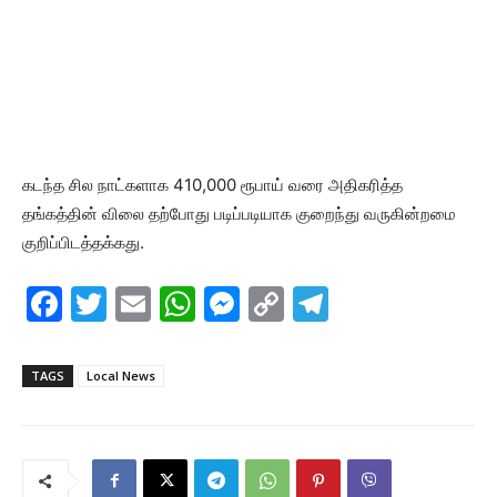
கடந்த சில நாட்களாக 410,000 ரூபாய் வரை அதிகரித்த
தங்கத்தின் விலை தற்போது படிப்படியாக குறைந்து வருகின்றமை
குறிப்பிடத்தக்கது.
F
T
E
W
M
C
T
a
w
m
h
e
o
el
c
itt
ai
at
s
p
e
TAGS
Local News
e
er
l
s
s
y
gr
b
A
e
Li
a
o
p
n
n
m