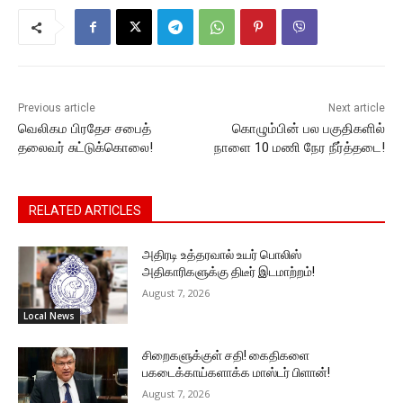
o
p
n
n
m
o
p
g
k
k
er
Previous article
Next article
வெலிகம பிரதேச சபைத்
கொழும்பின் பல பகுதிகளில்
தலைவர் சுட்டுக்கொலை!
நாளை 10 மணி நேர நீர்த்தடை!
RELATED ARTICLES
அதிரடி உத்தரவால் உயர் பொலிஸ்
அதிகாரிகளுக்கு திடீர் இடமாற்றம்!
August 7, 2026
Local News
சிறைகளுக்குள் சதி! கைதிகளை
பகடைக்காய்களாக்க மாஸ்டர் பிளான்!
August 7, 2026