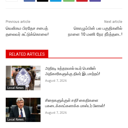
o
p
g
k
k
er
Previous article
Next article
வெலிகம பிரதேச சபைத்
கொழும்பின் பல பகுதிகளில்
தலைவர் சுட்டுக்கொலை!
நாளை 10 மணி நேர நீர்த்தடை!
RELATED ARTICLES
அதிரடி உத்தரவால் உயர் பொலிஸ்
அதிகாரிகளுக்கு திடீர் இடமாற்றம்!
August 7, 2026
Local News
சிறைகளுக்குள் சதி! கைதிகளை
பகடைக்காய்களாக்க மாஸ்டர் பிளான்!
August 7, 2026
Local News