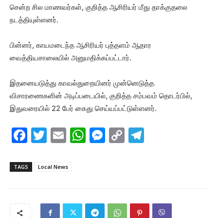
சென்ற சில மாணவர்கள், குறித்த ஆசிரியர் மீது தாக்குதலை
நடத்தியுள்ளனர்.
பின்னர், காயமடைந்த ஆசிரியர் புத்தளம் ஆதார
வைத்தியசாலையில் அனுமதிக்கப்பட்டார்.
இதனையடுத்து காவல்துறையினர் முன்னெடுத்த
விசாரணைகளின் அடிப்படையில், குறித்த சம்பவம் தொடர்பில்,
இதுவரையில் 22 பேர் கைது செய்யப்பட்டுள்ளனர்.
F
T
E
W
M
C
T
a
w
m
h
e
o
el
c
itt
ai
at
s
p
e
TAGS
Local News
e
er
l
s
s
y
gr
b
A
e
Li
a
o
p
n
n
m