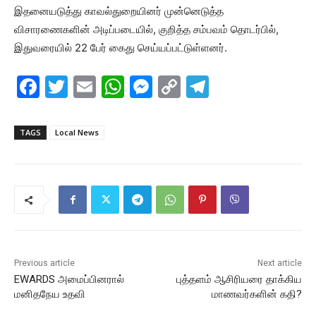
இதனையடுத்து காவல்துறையினர் முன்னெடுத்த
விசாரணைகளின் அடிப்படையில், குறித்த சம்பவம் தொடர்பில்,
இதுவரையில் 22 பேர் கைது செய்யப்பட்டுள்ளனர்.
F
T
E
W
M
C
T
a
w
m
h
e
o
el
c
itt
ai
at
s
p
e
TAGS
Local News
e
er
l
s
s
y
gr
b
A
e
Li
a
o
p
n
n
m
o
p
g
k
k
er
Previous article
Next article
EWARDS அமைப்பினரால்
புத்தளம் ஆசிரியரை தாக்கிய
மனிதநேய உதவி
மாணவர்களின் கதி?