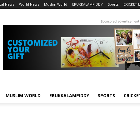
cal News
World News
Muslim World
ERUKKALAMPIDDY
Sports
CRICKET L
Sponsored advertisement
MUSLIM WORLD
ERUKKALAMPIDDY
SPORTS
CRICKE