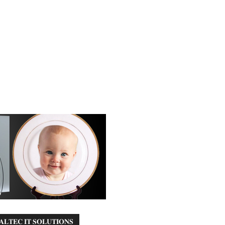
𝐀𝐋𝐓𝐄𝐂 𝐈𝐓 𝐒𝐎𝐋𝐔𝐓𝐈𝐎𝐍𝐒