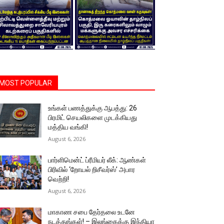
MOST POPULAR
உங்கள் பணத்துக்கு ஆபத்து: 26
பிரமிட் செயலிகளை முடக்கியது
மத்திய வங்கி!
August 6, 2026
பார்ளிமென்ட் ப்ரீமியர் லீக்: ஆண்கள்
பிரிவில் ‘றோயல் றிசீவர்ஸ்’ அபார
வெற்றி!
August 6, 2026
மாகாண சபை தேர்தலை உடனே
நடத்துங்கள்! – இலங்கைக்கு இந்தியா