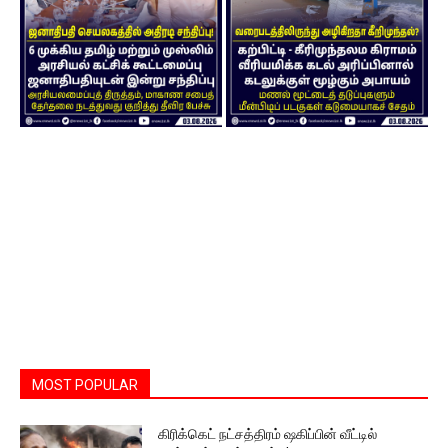
MOST POPULAR
கிரிக்கெட் நட்சத்திரம் ஷகிப்பின் வீட்டில்