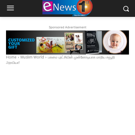
Sponsored Advertisement
Home
Muslim World
பசுமை புரட்சியின் முன்னோடியாக மாறிய சவூதி
அராபியா!