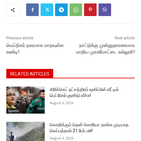
o
p
n
n
m
o
p
g
k
k
er
Previous article
Next article
மெய்நிகர் நகரமாக மாறவுள்ள
நாட்டுக்கு முன்னுதாரணமாக
கண்டி!
மாறிய முரசுமோட்டை கல்லூரி!
RELATED ARTICLES
கிரிக்கெட் நட்சத்திரம் ஷகிப்பின் வீட்டில்
பெட்ரோல் குண்டு வீச்சு!
August 6, 2026
Sports
கொதிக்கும் தென் கொரியா: தாங்க முடியாத
வெப்பத்தால் 21 பேர் பலி!
August 6, 2026