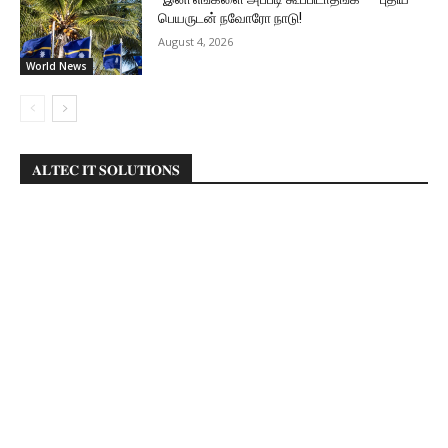
பெயருடன் நவோரோ நாடு!
August 4, 2026
World News
𝐀𝐋𝐓𝐄𝐂 𝐈𝐓 𝐒𝐎𝐋𝐔𝐓𝐈𝐎𝐍𝐒