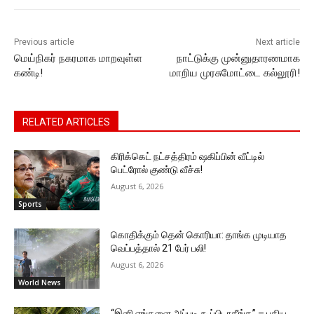
o
p
g
k
k
er
Previous article
Next article
மெய்நிகர் நகரமாக மாறவுள்ள
நாட்டுக்கு முன்னுதாரணமாக
கண்டி!
மாறிய முரசுமோட்டை கல்லூரி!
RELATED ARTICLES
கிரிக்கெட் நட்சத்திரம் ஷகிப்பின் வீட்டில்
பெட்ரோல் குண்டு வீச்சு!
August 6, 2026
Sports
கொதிக்கும் தென் கொரியா: தாங்க முடியாத
வெப்பத்தால் 21 பேர் பலி!
August 6, 2026
World News
“இனி எங்களை அப்படி கூப்பிடாதீங்க” – புதிய