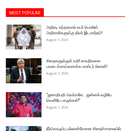
MOST POPULAR
அதிரடி உத்தரவால் உயர் பொலிஸ்
அதிகாரிகளுக்கு திடீர் இடமாற்றம்!
August 7, 2026
சிறைகளுக்குள் சதி! கைதிகளை
பகடைக்காய்களாக்க மாஸ்டர் பிளான்!
August 7, 2026
“ஜனாதிபதி அவர்களே… ஜன்னல் வழியே
வெளியே பாருங்கள்!”
August 7, 2026
நீர்கொழும்பு பல்லான்சேனை சிறைச்சாலையில்