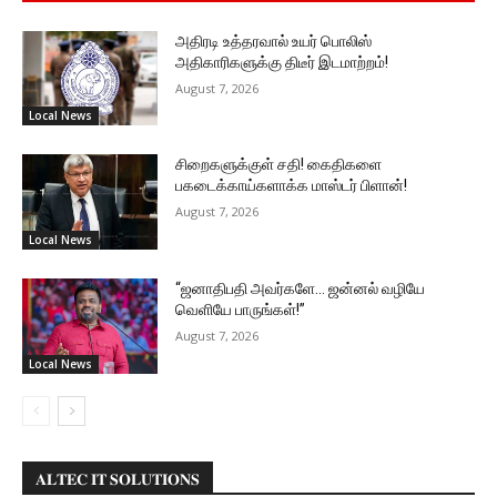
அதிரடி உத்தரவால் உயர் பொலிஸ்
அதிகாரிகளுக்கு திடீர் இடமாற்றம்!
August 7, 2026
Local News
சிறைகளுக்குள் சதி! கைதிகளை
பகடைக்காய்களாக்க மாஸ்டர் பிளான்!
August 7, 2026
Local News
“ஜனாதிபதி அவர்களே… ஜன்னல் வழியே
வெளியே பாருங்கள்!”
August 7, 2026
Local News
𝐀𝐋𝐓𝐄𝐂 𝐈𝐓 𝐒𝐎𝐋𝐔𝐓𝐈𝐎𝐍𝐒