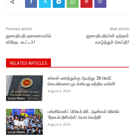
o
p
n
n
m
o
p
g
k
k
er
Previous article
Next article
ஜனாதிபதி தலைமையில்
ஜனாதிபதியின் நத்தார்
விஷேட கூட்டம்!
வாழ்த்துச் செய்தி!
RELATED ARTICLES
உங்கள் பணத்துக்கு ஆபத்து: 26 பிரமிட்
செயலிகளை முடக்கியது மத்திய வங்கி!
August 6, 2026
Local News
பார்ளிமென்ட் ப்ரீமியர் லீக்: ஆண்கள் பிரிவில்
‘றோயல் றிசீவர்ஸ்’ அபார வெற்றி!
August 6, 2026
Local News