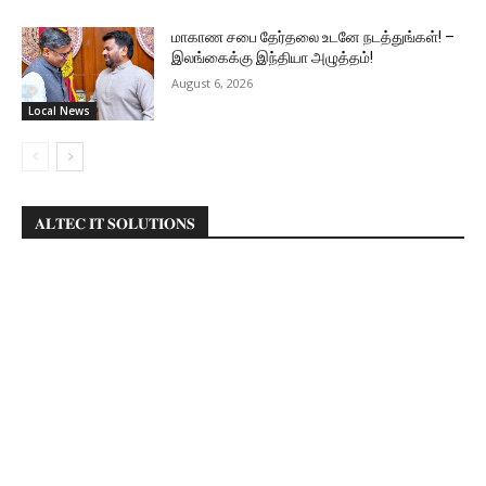
மாகாண சபை தேர்தலை உடனே நடத்துங்கள்! –
இலங்கைக்கு இந்தியா அழுத்தம்!
August 6, 2026
Local News
𝐀𝐋𝐓𝐄𝐂 𝐈𝐓 𝐒𝐎𝐋𝐔𝐓𝐈𝐎𝐍𝐒