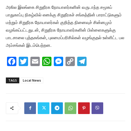
அகில இலங்கை சிறுநீரக நோயாளர்களின் வருடாந்த சமூகப்
பாதுகாப்பு நிகழ்வில் எனக்கு சிறுநீரகச் சங்கத்தின் பாராட்டுகளும்
மற்றும் சிறுநீரக நோயாளர்கள் குறித்த நினைவுச் சின்னமும்
வழங்கப்பட்டதுடன், சிறுநீரக நோயாளர்களின் பிள்ளைகளுக்கு
பாடசாலை புத்தகங்கள், புலமைப்பரிசில்கள் வழங்குதல் உள்ளிட்ட பல
அம்சங்கள் இடம்பெற்றன.
F
T
E
W
M
C
T
a
w
m
h
e
o
el
c
itt
ai
at
s
p
e
TAGS
Local News
e
er
l
s
s
y
gr
b
A
e
Li
a
o
p
n
n
m
o
p
g
k
k
er