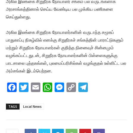
அகில இலங்கை சிறுநீரக நோயாளர் சங்கம் பல வருடங்களாக
அரசாங்கத்தினால் செய்ய வேண்டிய பல முக்கிய பணிகளை
செய்துள்ளது.
அகில இலங்கை சிறுநீரக நோயாளர்களின் வருடாந்த சமூகப்
பாதுகாப்பு நிகழ்வில் எனக்கு சிறுநீரகச் சங்கத்தின் பாராட்டுகளும்
மற்றும் சிறுநீரக நோயாளர்கள் குறித்த நினைவுச் சின்னமும்
வழங்கப்பட்டதுடன், சிறுநீரக நோயாளர்களின் பிள்ளைகளுக்கு
பாடசாலை புத்தகங்கள், புலமைப்பரிசில்கள் வழங்குதல் உள்ளிட்ட பல
அம்சங்கள் இடம்பெற்றன.
F
T
E
W
M
C
T
a
w
m
h
e
o
el
c
itt
ai
at
s
p
e
TAGS
Local News
e
er
l
s
s
y
gr
b
A
e
Li
a