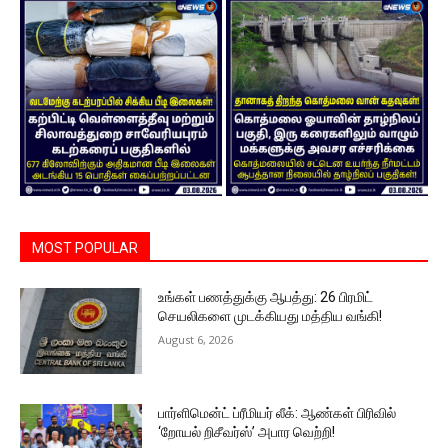
MOST POPULAR
உங்கள் பணத்துக்கு ஆபத்து: 26 பிரமிட்
செயலிகளை முடக்கியது மத்திய வங்கி!
August 6, 2026
பார்ளிமென்ட் ப்ரீமியர் லீக்: ஆண்கள் பிரிவில்
‘றோயல் றிசீவர்ஸ்’ அபார வெற்றி!