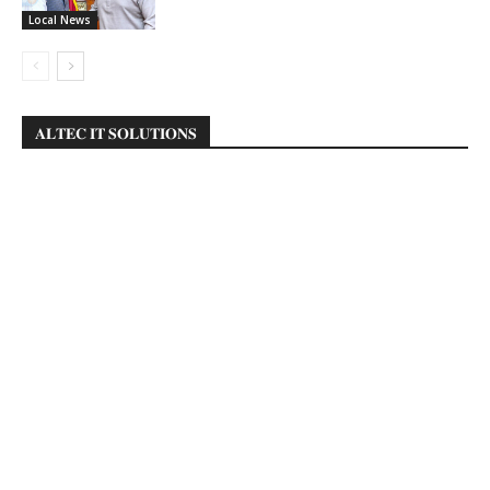
Local News
𝐀𝐋𝐓𝐄𝐂 𝐈𝐓 𝐒𝐎𝐋𝐔𝐓𝐈𝐎𝐍𝐒