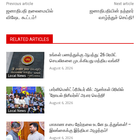
Previous article
Next article
ஜனாதிபதி தலைமையில்
ஜனாதிபதியின் நத்தார்
விஷேட கூட்டம்!
வாழ்த்துச் செய்தி!
RELATED ARTICLES
உங்கள் பணத்துக்கு ஆபத்து: 26 பிரமிட்
செயலிகளை முடக்கியது மத்திய வங்கி!
August 6, 2026
Local News
பார்ளிமென்ட் ப்ரீமியர் லீக்: ஆண்கள் பிரிவில்
‘றோயல் றிசீவர்ஸ்’ அபார வெற்றி!
August 6, 2026
Local News
மாகாண சபை தேர்தலை உடனே நடத்துங்கள்! –
இலங்கைக்கு இந்தியா அழுத்தம்!
August 6, 2026