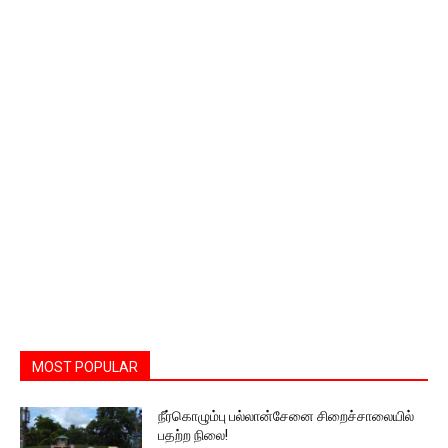
MOST POPULAR
நீர்கொழும்பு பல்லான்சேனை சிறைச்சாலையில்
பதற்ற நிலை!