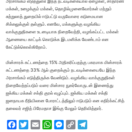
அரசாங்கம் எடுத்துள்எ இந்த நடவடிக்கையால் ஏழைகள், சாதாரண
மக்கள், உழைக்கும் மக்கள், தொழில்முனைவோர்கள் மற்றும்
சுற்றுலாத் துறையில் ஈடுபட்டு வருவோரை கடுமையான
சிக்கலுக்குள் தள்ளும். எனவே, மக்களுக்கு வழங்கிய
வாக்குறுதிகளை உடனடியாக நிறைவேற்றி, வழங்கப்பட்ட மக்கள்
ஆணையை காட்டிக் கொடுக்க இடமளிக்க வேண்டாம் என
கேட்டுக்கொள்கிறோம்.
மின்சாரக் கட்டணத்தை 15% அதிகரிப்பதற்கு பகரமாக மின்சாரக்
கட்டணத்தை 33% ஆல் குறைக்கும் நடவடிக்கையையே இந்த
அரசாங்கம் எடுத்திருக்க வேண்டும். வழங்கிய வாக்குறுதிகள்
நிறைவேற்றப்படும் வரை மின்சார நுகர்வோருடன் இணைந்து
ஐக்கிய மக்கள் சக்தி குரல் எழுப்பும். ஐக்கிய மக்கள் சக்தி
ஜனநாயக ரீதியிலான போராட்டத்திலும் ஈடுபடும் என எதிர்க்கட்சித்
தலைவர் சஜித் பிரேமதாச இங்கு மேலும் தெரிவித்தார்.
F
T
E
W
M
C
T