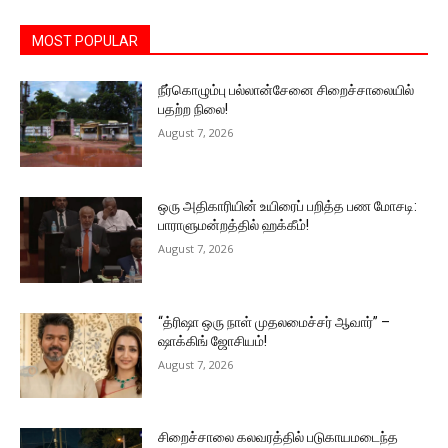
MOST POPULAR
நீர்கொழும்பு பல்லான்சேனை சிறைச்சாலையில்
பதற்ற நிலை!
August 7, 2026
ஒரு அதிகாரியின் உயிரைப் பறித்த பண மோசடி:
பாராளுமன்றத்தில் ஹக்கீம்!
August 7, 2026
“த்ரிஷா ஒரு நாள் முதலமைச்சர் ஆவார்” –
ஷாக்கிங் ஜோசியம்!
August 7, 2026
சிறைச்சாலை கலவரத்தில் படுகாயமடைந்த