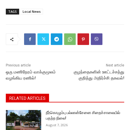
a
w
m
h
e
o
el
c
itt
ai
at
s
p
e
TAGS
Local News
e
er
l
s
s
y
gr
b
A
e
Li
a
o
p
n
n
m
o
p
g
k
k
er
Previous article
Next article
ஒரு மணிநேரம் வாக்குமூலம்
குழந்தைகளின் ஊட்டச்சத்து
வழங்கிய ரணில்!
குறித்து அதிர்ச்சி தகவல்!
RELATED ARTICLES
நீர்கொழும்பு பல்லான்சேனை சிறைச்சாலையில்
பதற்ற நிலை!
August 7, 2026