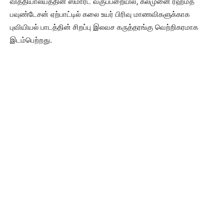
வித்தியாலயத்தின் ஸ்மார்ட் வகுப்பறையில், கல்முனை ரஹ்மத்
பவுண்டேசன் ஏற்பாட்டில் கலை உயர் பிரிவு மாணவிகளுக்காக
புவியியல் பாடத்தின் சிறப்பு இலவச கருத்தரங்கு வெற்றிகரமாக
இடம்பெற்றது.