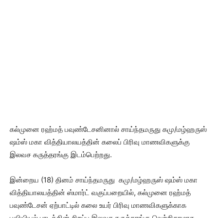
கல்முனை ரஹ்மத் பவுண்டேசனினால் சாய்ந்தமருது கமு/மழ்ஹருஸ்
ஷம்ஸ் மகா வித்தியாலயத்தின் கலைப் பிரிவு மாணவிகளுக்கு
இலவச கருத்தரங்கு இடம்பெற்றது.
இன்றைய (18) தினம் சாய்ந்தமருது கமு/மழ்ஹருஸ் ஷம்ஸ் மகா
வித்தியாலயத்தின் ஸ்மார்ட் வகுப்பறையில், கல்முனை ரஹ்மத்
பவுண்டேசன் ஏற்பாட்டில் கலை உயர் பிரிவு மாணவிகளுக்காக
புவியியல் பாடத்தின் சிறப்பு இலவச கருத்தரங்கு வெற்றிகரமாக