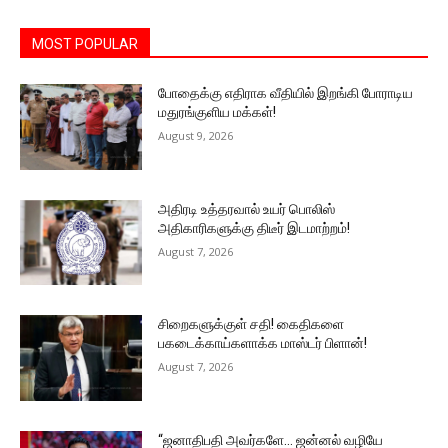
MOST POPULAR
போதைக்கு எதிராக வீதியில் இறங்கி போராடிய
மதுரங்குளிய மக்கள்!
August 9, 2026
அதிரடி உத்தரவால் உயர் பொலிஸ்
அதிகாரிகளுக்கு திடீர் இடமாற்றம்!
August 7, 2026
சிறைகளுக்குள் சதி! கைதிகளை
பகடைக்காய்களாக்க மாஸ்டர் பிளான்!
August 7, 2026
“ஜனாதிபதி அவர்களே… ஜன்னல் வழியே