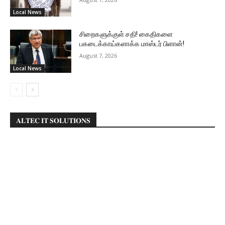
Local News
சிறைகளுக்குள் சதி! கைதிகளை
பகடைக்காய்களாக்க மாஸ்டர் பிளான்!
August 7, 2026
Local News
𝐀𝐋𝐓𝐄𝐂 𝐈𝐓 𝐒𝐎𝐋𝐔𝐓𝐈𝐎𝐍𝐒