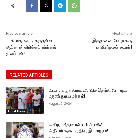
o
p
n
n
m
o
p
g
k
k
er
Previous article
Next article
பாகிஸ்தான் தாக்குதலில்
இருமுனை போருக்கு
ஆப்கான் கிரிக்கட் வீரர்கள்
பாகிஸ்தான் தயார்!
மூவர் பலி!
RELATED ARTICLES
போதைக்கு எதிராக வீதியில் இறங்கி போராடிய
மதுரங்குளிய மக்கள்!
August 9, 2026
Local News
அதிரடி உத்தரவால் உயர் பொலிஸ்
அதிகாரிகளுக்கு திடீர் இடமாற்றம்!
August 7, 2026