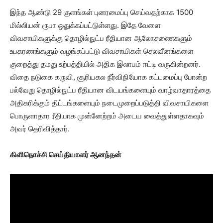
இந்த ஆண்டு 29 குளங்கள் புனரமைப்பு செய்வதற்காக 1500
மில்லியன் ரூபா ஒதுக்கப்பட்டுள்ளது. இதே வேளை
விவசாயிகளுக்கு தொழில்நுட்ப ரீதியான ஆலோசணைகளும்
உபகரணங்களும் வழங்கப்பட்டு விவசாயிகள் செலவீனங்களை
குறைத்து தமது உற்பத்தியில் அதிக இலாபம் ஈட்டி வருகின்றனர்.
விதை நடுகை கருவி, சூரியகல நீர்விநியோக கட்டமைப்பு போன்ற
பல்வேறு தொழில்நுட்ப ரீதியான விடயங்களையும் வாழ்வாதாரத்தை
அதிகரிக்கும் திட்டங்களையும் நடைமுறைப்படுத்தி விவசாயிகளை
பொருளாதார ரீதியாக முன்னேற்றம் அடைய வைத்துள்ளதாகவும்
அவர் தெரிவித்தார்.
கிளிநொச்சி செய்தியாளர் ஆனந்தன்