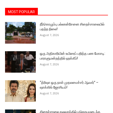
MOST POPULAR
நீர்கொழும்பு பல்லான்சேனை சிறைச்சாலையில்
பதற்ற நிலை!
August 7, 2026
ஒரு அதிகாரியின் உயிரைப் பறித்த பண மோசடி:
பாராளுமன்றத்தில் ஹக்கீம்!
August 7, 2026
“த்ரிஷா ஒரு நாள் முதலமைச்சர் ஆவார்” –
ஷாக்கிங் ஜோசியம்!
August 7, 2026
சிறைச்சாலை கலவரத்தில் படுகாயமடைந்த