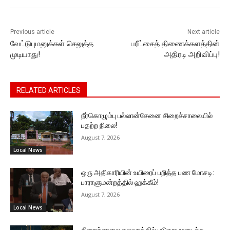
o
p
g
k
k
er
Previous article
Next article
வேட்டுபுமனுக்கள் செலுத்த
பரீட்சைத் திணைக்களத்தின்
முடியாது!
அதிரடி அறிவிப்பு!
RELATED ARTICLES
நீர்கொழும்பு பல்லான்சேனை சிறைச்சாலையில்
பதற்ற நிலை!
August 7, 2026
Local News
ஒரு அதிகாரியின் உயிரைப் பறித்த பண மோசடி:
பாராளுமன்றத்தில் ஹக்கீம்!
August 7, 2026
Local News