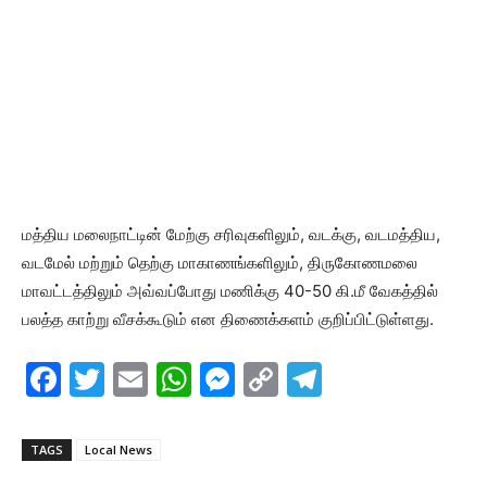
மத்திய மலைநாட்டின் மேற்கு சரிவுகளிலும், வடக்கு, வடமத்திய,
வடமேல் மற்றும் தெற்கு மாகாணங்களிலும், திருகோணமலை
மாவட்டத்திலும் அவ்வப்போது மணிக்கு 40-50 கி.மீ வேகத்தில்
பலத்த காற்று வீசக்கூடும் என திணைக்களம் குறிப்பிட்டுள்ளது.
F
T
E
W
M
C
T
a
w
m
h
e
o
el
c
itt
ai
at
s
p
e
TAGS
Local News
e
er
l
s
s
y
gr