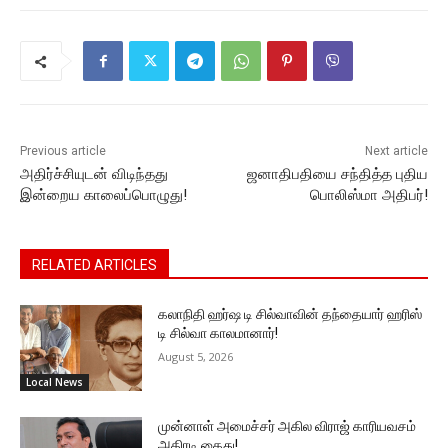
b
A
e
Li
a
o
p
n
n
m
o
p
g
k
k
er
Previous article
Next article
அதிர்ச்சியுடன் விடிந்தது
ஜனாதிபதியை சந்தித்த புதிய
இன்றைய காலைப்பொழுது!
பொலிஸ்மா அதிபர்!
RELATED ARTICLES
கலாநிதி ஹர்ஷ டி சில்வாவின் தந்தையார் ஹரிஸ்
டி சில்வா காலமானார்!
August 5, 2026
Local News
முன்னாள் அமைச்சர் அகில விராஜ் காரியவசம்
அதிரடி கைது!