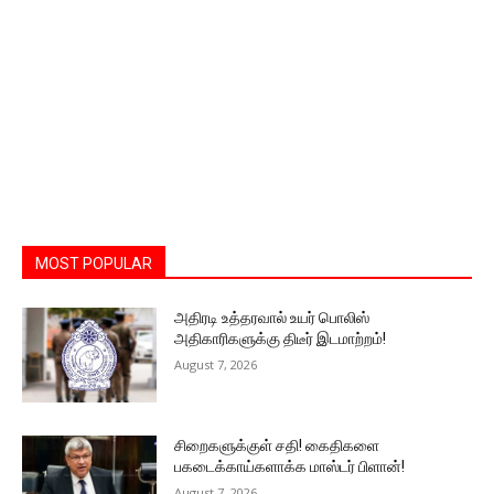
MOST POPULAR
அதிரடி உத்தரவால் உயர் பொலிஸ்
அதிகாரிகளுக்கு திடீர் இடமாற்றம்!
August 7, 2026
சிறைகளுக்குள் சதி! கைதிகளை
பகடைக்காய்களாக்க மாஸ்டர் பிளான்!
August 7, 2026