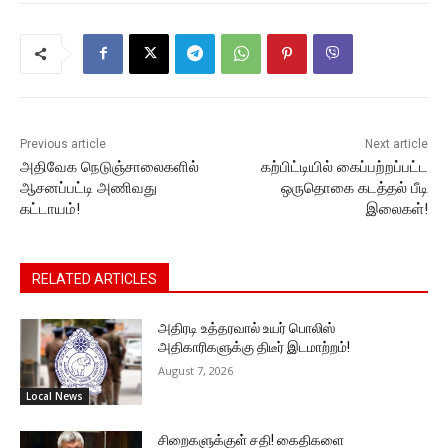
b
A
e
Li
a
o
p
n
n
m
o
p
g
k
k
er
Previous article
Next article
அதிவேக நெடுஞ்சாலைகளில்
கற்பிட்டியில் கைப்பற்றப்பட்ட
ஆசனப்பட்டி அணிவது
ஒருதொகை கடத்தல் பீடி
கட்டாயம்!
இலைகள்!
RELATED ARTICLES
அதிரடி உத்தரவால் உயர் பொலிஸ்
அதிகாரிகளுக்கு திடீர் இடமாற்றம்!
August 7, 2026
Local News
சிறைகளுக்குள் சதி! கைதிகளை