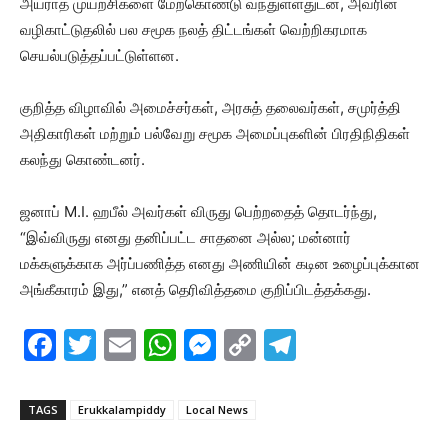
அயராத முயற்சிகளை மேற்கொண்டு வந்துள்ளதுடன், அவரின்
வழிகாட்டுதலில் பல சமூக நலத் திட்டங்கள் வெற்றிகரமாக
செயல்படுத்தப்பட்டுள்ளன.
குறித்த விழாவில் அமைச்சர்கள், அரசுத் தலைவர்கள், சமுர்த்தி
அதிகாரிகள் மற்றும் பல்வேறு சமூக அமைப்புகளின் பிரதிநிதிகள்
கலந்து கொண்டனர்.
ஜனாப் M.I. ஹபீல் அவர்கள் விருது பெற்றதைத் தொடர்ந்து,
“இவ்விருது எனது தனிப்பட்ட சாதனை அல்ல; மன்னார்
மக்களுக்காக அர்ப்பணித்த எனது அணியின் கடின உழைப்புக்கான
அங்கீகாரம் இது,” எனத் தெரிவித்தமை குறிப்பிடத்தக்கது.
F
T
E
W
M
C
T
a
w
m
h
e
o
el
c
itt
ai
at
s
p
e
TAGS
Erukkalampiddy
Local News
e
er
l
s
s
y
gr