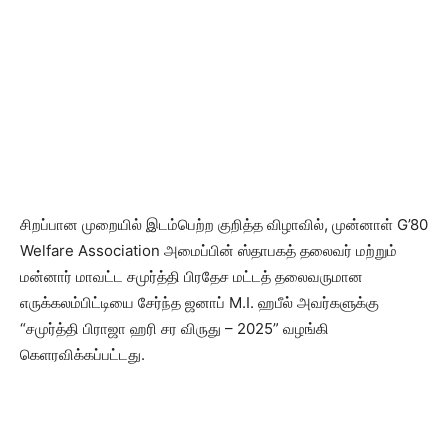
சிறப்பான முறையில் இடம்பெற்ற குறித்த விழாவில், முன்னாள் G’80
Welfare Association அமைப்பின் ஸ்தாபகத் தலைவர் மற்றும்
மன்னார் மாவட்ட சமுர்த்தி பிரதேச மட்டத் தலைவருமான
எருக்கலம்பிட்டியை சேர்ந்த ஜனாப் M.I. ஹபீல் அவர்களுக்கு
“சமுர்த்தி பிராஜா ஹரி சர விருது – 2025” வழங்கி
கெளரவிக்கப்பட்டது.