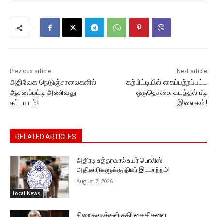
b
A
e
Li
a
o
p
n
n
m
o
p
g
k
k
er
Previous article
Next article
அதிவேக நெடுஞ்சாலைகளில்
கற்பிட்டியில் கைப்பற்றப்பட்ட
ஆசனப்பட்டி அணிவது
ஒருதொகை கடத்தல் பீடி
கட்டாயம்!
இலைகள்!
RELATED ARTICLES
அதிரடி உத்தரவால் உயர் பொலிஸ்
அதிகாரிகளுக்கு திடீர் இடமாற்றம்!
August 7, 2026
Local News
சிறைகளுக்குள் சதி! கைதிகளை