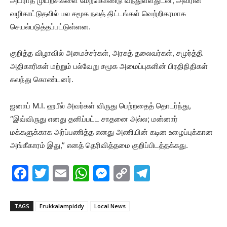
அயராத முயற்சிகளை மேற்கொண்டு வந்துள்ளதுடன், அவரின்
வழிகாட்டுதலில் பல சமூக நலத் திட்டங்கள் வெற்றிகரமாக
செயல்படுத்தப்பட்டுள்ளன.
குறித்த விழாவில் அமைச்சர்கள், அரசுத் தலைவர்கள், சமுர்த்தி
அதிகாரிகள் மற்றும் பல்வேறு சமூக அமைப்புகளின் பிரதிநிதிகள்
கலந்து கொண்டனர்.
ஜனாப் M.I. ஹபீல் அவர்கள் விருது பெற்றதைத் தொடர்ந்து,
“இவ்விருது எனது தனிப்பட்ட சாதனை அல்ல; மன்னார்
மக்களுக்காக அர்ப்பணித்த எனது அணியின் கடின உழைப்புக்கான
அங்கீகாரம் இது,” எனத் தெரிவித்தமை குறிப்பிடத்தக்கது.
F
T
E
W
M
C
T
a
w
m
h
e
o
el
c
itt
ai
at
s
p
e
TAGS
Erukkalampiddy
Local News
e
er
l
s
s
y
gr