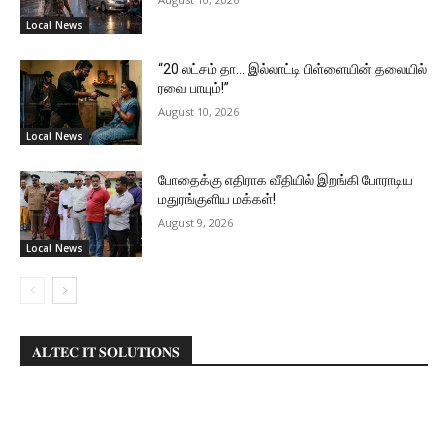
Local News
“20 லட்சம் தா… இல்லாட்டி பிள்ளையின் தலையில்
ரவை பாயும்!”
August 10, 2026
Local News
போதைக்கு எதிராக வீதியில் இறங்கி போராடிய
மதுரங்குளிய மக்கள்!
August 9, 2026
Local News
𝐀𝐋𝐓𝐄𝐂 𝐈𝐓 𝐒𝐎𝐋𝐔𝐓𝐈𝐎𝐍𝐒