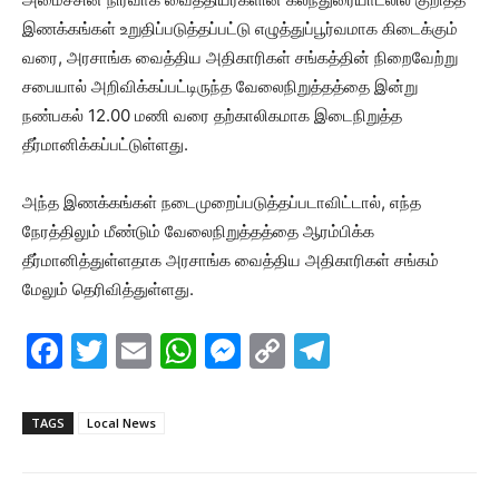
இணக்கங்கள் உறுதிப்படுத்தப்பட்டு எழுத்துப்பூர்வமாக கிடைக்கும்
வரை, அரசாங்க வைத்திய அதிகாரிகள் சங்கத்தின் நிறைவேற்று
சபையால் அறிவிக்கப்பட்டிருந்த வேலைநிறுத்தத்தை இன்று
நண்பகல் 12.00 மணி வரை தற்காலிகமாக இடைநிறுத்த
தீர்மானிக்கப்பட்டுள்ளது.
அந்த இணக்கங்கள் நடைமுறைப்படுத்தப்படாவிட்டால், எந்த
நேரத்திலும் மீண்டும் வேலைநிறுத்தத்தை ஆரம்பிக்க
தீர்மானித்துள்ளதாக அரசாங்க வைத்திய அதிகாரிகள் சங்கம்
மேலும் தெரிவித்துள்ளது.
F
T
E
W
M
C
T
a
w
m
h
e
o
el
c
itt
ai
at
s
p
e
TAGS
Local News
e
er
l
s
s
y
gr
b
A
e
Li
a