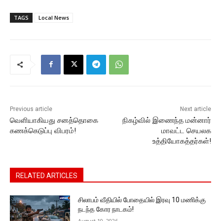
a
w
m
h
e
o
el
c
itt
ai
at
s
p
e
TAGS
Local News
e
er
l
s
s
y
gr
b
A
e
Li
a
o
p
n
n
m
o
p
g
k
k
er
Previous article
Next article
வெளியாகியது சனத்தொகை
நிகழ்வில் இணைந்த மன்னார்
கணக்கெடுப்பு விபரம்!
மாவட்ட செயலக
உத்தியோகத்தர்கள்!
RELATED ARTICLES
சிலாபம் வீதியில் போதையில் இரவு 10 மணிக்கு
நடந்த கோர நாடகம்!
August 10, 2026