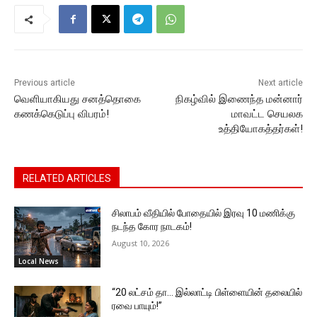
o
p
n
n
m
o
p
g
k
k
er
Previous article
Next article
வெளியாகியது சனத்தொகை
நிகழ்வில் இணைந்த மன்னார்
கணக்கெடுப்பு விபரம்!
மாவட்ட செயலக
உத்தியோகத்தர்கள்!
RELATED ARTICLES
சிலாபம் வீதியில் போதையில் இரவு 10 மணிக்கு
நடந்த கோர நாடகம்!
August 10, 2026
Local News
“20 லட்சம் தா… இல்லாட்டி பிள்ளையின் தலையில்
ரவை பாயும்!”